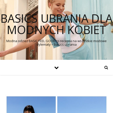
BASICS UBRANIA DLA
MODNYCH KOBIET
Modna odzież BASIC FEEL GOOD to recepta na wszystkie modowe
dylematy – basics ubrania