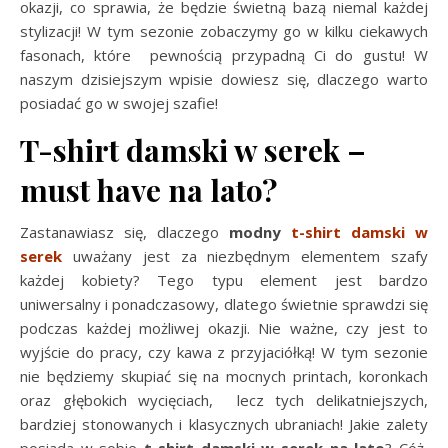
okazji, co sprawia, że będzie świetną bazą niemal każdej
stylizacji! W tym sezonie zobaczymy go w kilku ciekawych
fasonach, które pewnością przypadną Ci do gustu! W
naszym dzisiejszym wpisie dowiesz się, dlaczego warto
posiadać go w swojej szafie!
T-shirt damski w serek –
must have na lato?
Zastanawiasz się, dlaczego
modny
t-shirt damski w
serek
uważany jest za niezbędnym elementem szafy
każdej kobiety? Tego typu element jest bardzo
uniwersalny i ponadczasowy, dlatego świetnie sprawdzi się
podczas każdej możliwej okazji. Nie ważne, czy jest to
wyjście do pracy, czy kawa z przyjaciółką! W tym sezonie
nie będziemy skupiać się na mocnych printach, koronkach
oraz głębokich wycięciach, lecz tych delikatniejszych,
bardziej stonowanych i klasycznych ubraniach! Jakie zalety
posiada w sobie
t-shirt damski w serek na lato
? Cóż,