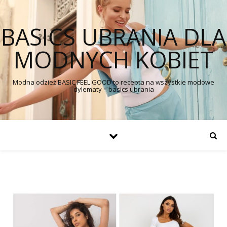
BASICS UBRANIA DLA
MODNYCH KOBIET
Modna odzież BASIC FEEL GOOD to recepta na wszystkie modowe
dylematy – basics ubrania