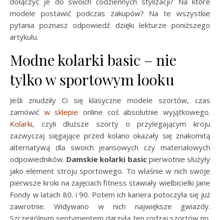
dołączyć je do swoich codziennych stylizacji? Na które
modele postawić podczas zakupów? Na te wszystkie
pytania poznasz odpowiedź dzięki lekturze poniższego
artykułu.
Modne kolarki basic – nie
tylko w sportowym looku
Jeśli znudziły Ci się klasyczne modele szortów, czas
zamówić
w sklepie
online coś absolutnie wyjątkowego.
Kolarki
, czyli dłuższe szorty o przylegającym kroju
zazwyczaj sięgające przed kolano okazały się znakomitą
alternatywą dla swoich jeansowych czy materiałowych
odpowiedników.
Damskie kolarki basic
pierwotnie służyły
jako element stroju sportowego. To właśnie w nich swoje
pierwsze kroki na zajęciach fitness stawiały wielbicielki Jane
Fondy w latach 80. i 90. Potem ich kariera potoczyła się już
zawrotnie. Widywano w nich największe gwiazdy.
Szczególnym sentymentem darzyła ten rodzaj szortów np.