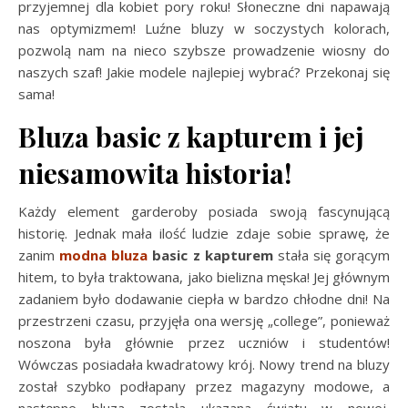
przyjemnej dla kobiet pory roku! Słoneczne dni napawają
nas optymizmem! Luźne bluzy w soczystych kolorach,
pozwolą nam na nieco szybsze prowadzenie wiosny do
naszych szaf! Jakie modele najlepiej wybrać? Przekonaj się
sama!
Bluza basic z kapturem i jej
niesamowita historia!
Każdy element garderoby posiada swoją fascynującą
historię. Jednak mała ilość ludzie zdaje sobie sprawę, że
zanim
modna bluza
basic z kapturem
stała się gorącym
hitem, to była traktowana, jako bielizna męska! Jej głównym
zadaniem było dodawanie ciepła w bardzo chłodne dni! Na
przestrzeni czasu, przyjęła ona wersję „college”, ponieważ
noszona była głównie przez uczniów i studentów!
Wówczas posiadała kwadratowy krój. Nowy trend na bluzy
został szybko podłapany przez magazyny modowe, a
następne bluza została ukazana światu w nowej,