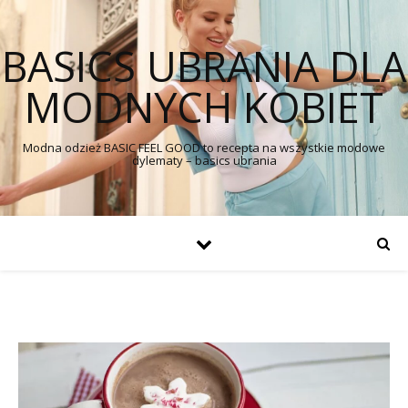
BASICS UBRANIA DLA
MODNYCH KOBIET
Modna odzież BASIC FEEL GOOD to recepta na wszystkie modowe
dylematy – basics ubrania