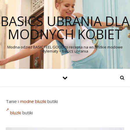
BASICS UBRANIA DLA
MODNYCH KOBIET
Modna odzież BASIC FEEL GOOD to recepta na wszystkie modowe
dylematy – basics ubrania
Tanie
i
modne bluzki
butiki
bluzki
butiki