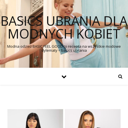
BASICS UBRANIA DLA
MODNYCH KOBIET
Modna odzież BASIC FEEL GOOD to recepta na wszystkie modowe
dylematy – basics ubrania