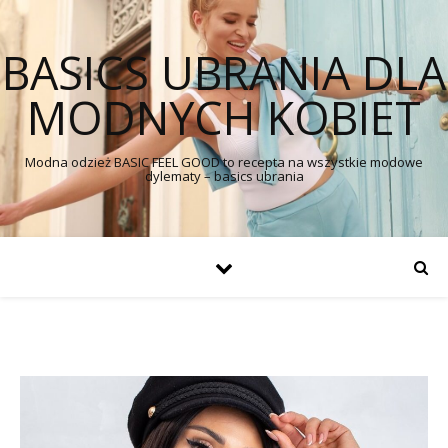
BASICS UBRANIA DLA
MODNYCH KOBIET
Modna odzież BASIC FEEL GOOD to recepta na wszystkie modowe
dylematy – basics ubrania