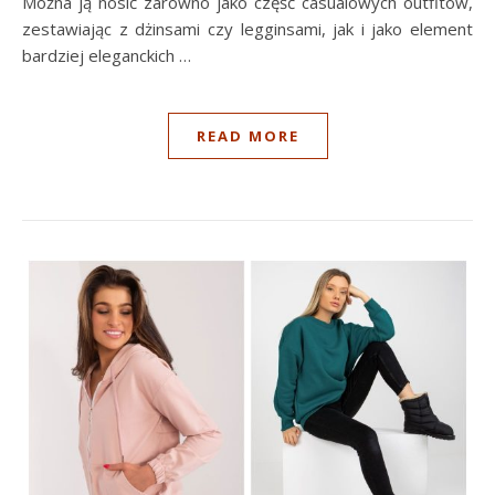
Można ją nosić zarówno jako część casualowych outfitów,
zestawiając z dżinsami czy legginsami, jak i jako element
bardziej eleganckich …
READ MORE