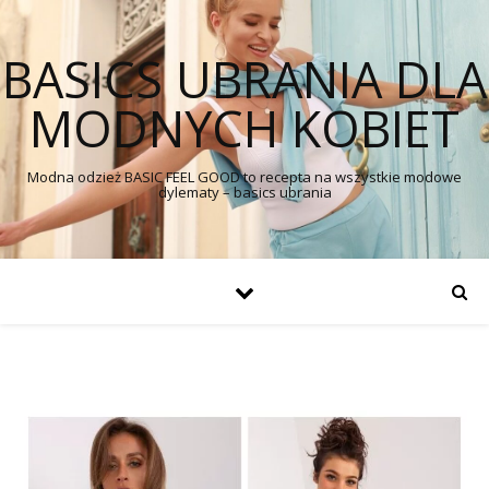
BASICS UBRANIA DLA
MODNYCH KOBIET
Modna odzież BASIC FEEL GOOD to recepta na wszystkie modowe
dylematy – basics ubrania