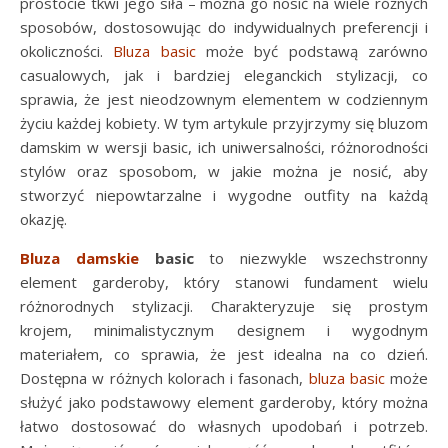
prostocie tkwi jego siła – można go nosić na wiele różnych
sposobów, dostosowując do indywidualnych preferencji i
okoliczności.
Bluza basic
może być podstawą zarówno
casualowych, jak i bardziej eleganckich stylizacji, co
sprawia, że jest nieodzownym elementem w codziennym
życiu każdej kobiety. W tym artykule przyjrzymy się bluzom
damskim w wersji basic, ich uniwersalności, różnorodności
stylów oraz sposobom, w jakie można je nosić, aby
stworzyć niepowtarzalne i wygodne outfity na każdą
okazję.
Bluza damskie
basic
to niezwykle wszechstronny
element garderoby, który stanowi fundament wielu
różnorodnych stylizacji. Charakteryzuje się prostym
krojem, minimalistycznym designem i wygodnym
materiałem, co sprawia, że jest idealna na co dzień.
Dostępna w różnych kolorach i fasonach,
bluza basic
może
służyć jako podstawowy element garderoby, który można
łatwo dostosować do własnych upodobań i potrzeb.