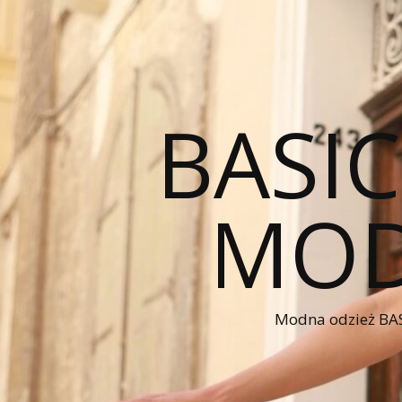
BASI
MOD
Modna odzież BAS