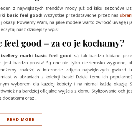
jeden z największych trendów mody już od kilku sezonów! Dz
rki basic feel good
! Wszystkie przedstawione przez nas
ubran
j okazji! Powiemy Wam, na jakie modele warto zwrócić uwagę i j
eczytaj nasz dzisiejszy wpis!
c feel good – za co je kochamy?
tsellery marki basic feel good
są tak bardzo lubiane prz
 jest bardzo prosta! Są one nie tylko nieziemsko wygodne, a
możemy znaleźć w internecie zdjęcia największych gwiazd l
 miast w ubraniach z kolekcji basic! Dzięki temu ich popularno
lnym wyborem dla każdej kobiety i na niemal każdą okazję. 
ównież na bardziej oficjalne wyjścia z domu. Stylizowanie och je
ę z dodatkami oraz
…
READ MORE