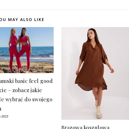
OU MAY ALSO LIKE
amski basic feel good
cie – zobacz jakie
e wybrać do swojego
u
a 2023
Brązowa koszulowa