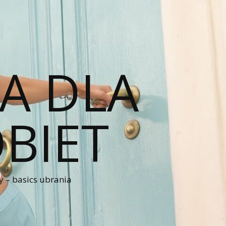
A DLA
BIET
 – basics ubrania