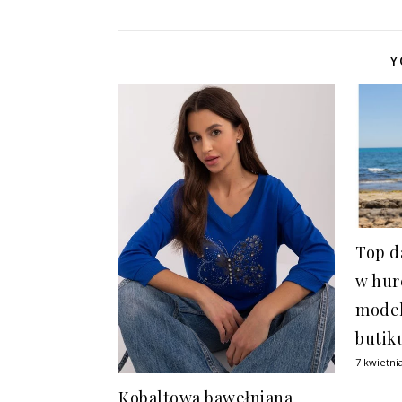
Y
Top d
w hur
model
butik
7 kwietni
Kobaltowa bawełniana