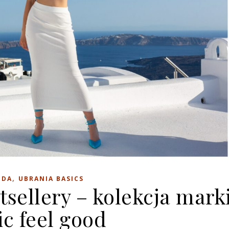
,
ODA
UBRANIA BASICS
tsellery – kolekcja mark
ic feel good