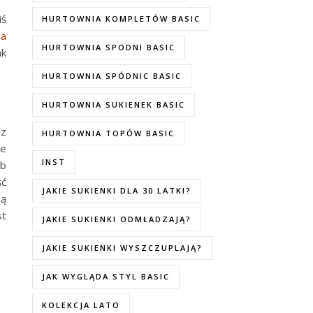
iś
HURTOWNIA KOMPLETÓW BASIC
ia
HURTOWNIA SPODNI BASIC
ak
HURTOWNIA SPÓDNIC BASIC
HURTOWNIA SUKIENEK BASIC
ez
HURTOWNIA TOPÓW BASIC
le
INST
ub
ść
JAKIE SUKIENKI DLA 30 LATKI?
Są
st
JAKIE SUKIENKI ODMŁADZAJĄ?
JAKIE SUKIENKI WYSZCZUPLAJĄ?
JAK WYGLĄDA STYL BASIC
KOLEKCJA LATO