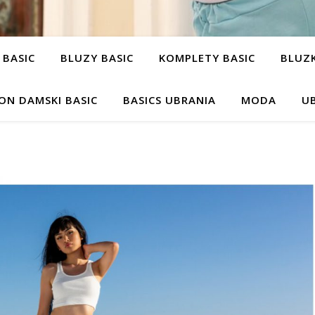
 BASIC
BLUZY BASIC
KOMPLETY BASIC
BLUZK
ON DAMSKI BASIC
BASICS UBRANIA
MODA
UB