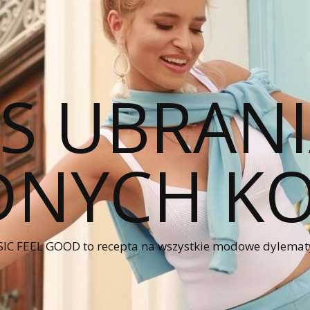
CS UBRANI
NYCH KO
IC FEEL GOOD to recepta na wszystkie modowe dylematy