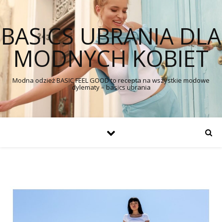
BASICS UBRANIA DLA
MODNYCH KOBIET
Modna odzież BASIC FEEL GOOD to recepta na wszystkie modowe
dylematy – basics ubrania