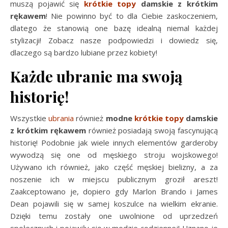
muszą pojawić się
krótkie topy
damskie z krótkim
rękawem
! Nie powinno być to dla Ciebie zaskoczeniem,
dlatego że stanowią one bazę idealną niemal każdej
stylizacji! Zobacz nasze podpowiedzi i dowiedz się,
dlaczego są bardzo lubiane przez kobiety!
Każde ubranie ma swoją
historię!
Wszystkie
ubrania
również
modne
krótkie topy
damskie
z krótkim rękawem
również posiadają swoją fascynującą
historię! Podobnie jak wiele innych elementów garderoby
wywodzą się one od męskiego stroju wojskowego!
Używano ich również, jako część męskiej bielizny, a za
noszenie ich w miejscu publicznym groził areszt!
Zaakceptowano je, dopiero gdy Marlon Brando i James
Dean pojawili się w samej koszulce na wielkim ekranie.
Dzięki temu zostały one uwolnione od uprzedzeń
społecznych i pojawiły się w modzie codziennej! Uznano je