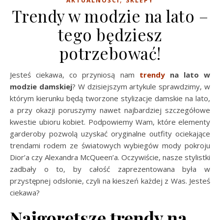
AKTUALNOŚCI
SKLEPY
Trendy w modzie na lato –
tego będziesz
potrzebować!
Jesteś ciekawa, co przyniosą nam
trendy
na lato
w
modzie damskiej
? W dzisiejszym artykule sprawdzimy, w
którym kierunku będą tworzone stylizacje damskie na lato,
a przy okazji poruszymy nawet najbardziej szczegółowe
kwestie ubioru kobiet. Podpowiemy Wam, które elementy
garderoby pozwolą uzyskać oryginalne outfity ociekające
trendami rodem ze światowych wybiegów mody pokroju
Dior’a czy Alexandra McQueen’a. Oczywiście, nasze stylistki
zadbały o to, by całość zaprezentowana była w
przystępnej odsłonie, czyli na kieszeń każdej z Was. Jesteś
ciekawa?
Najgorętsze trendy na