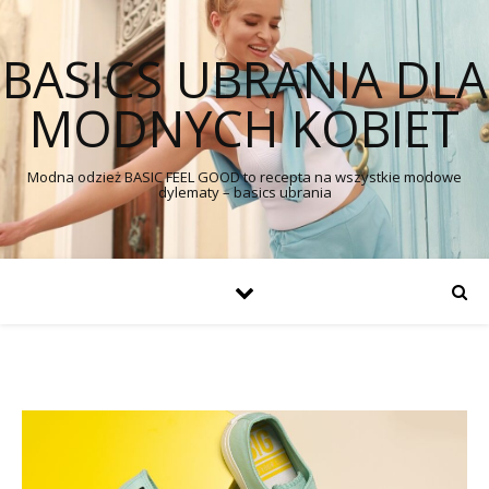
BASICS UBRANIA DLA
MODNYCH KOBIET
Modna odzież BASIC FEEL GOOD to recepta na wszystkie modowe
dylematy – basics ubrania