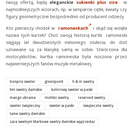
twoją ofertą, będą
eleganckie
sukienki plus size
w
najmodniejszych wzorach, np. w lamparcie cętki, kwiaty czy
figury geometryczne bezpośrednio od producent odzieży.
Kto pierwszy chodził w
ramoneskach
i skąd się wzięła
nazwa tych kurtek? Choć swoją historią kurtki
ramoneski
sięgają lat dwudziestych minionego stulecia, do dziś
uznawane są za klasykę samą w sobie. Stworzona dla
motocyklistów, kurtka ramoneska była noszona przez
najwierniejszych fanów muzyki metalowej.
bonprix sweter
greenpoint
h & m swetry
hm swetry damskie
kolorowy sweter w paski
mango ubrania
mohito swetry
reserved swetry
sweter świąteczny
sweter w paski
świąteczne swetry
tanie swetry damskie
zara swetrym Markowe swetry damskie wyprzedaż