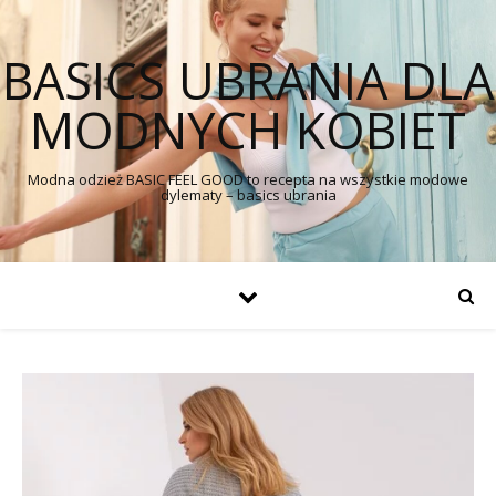
BASICS UBRANIA DLA
MODNYCH KOBIET
Modna odzież BASIC FEEL GOOD to recepta na wszystkie modowe
dylematy – basics ubrania