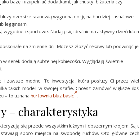
 jako bazę i uzupełniać dodatkami, jak chusty, biżuteria czy
ze bluzy oversize stanowią wygodną opcję na bardziej casualowe
ub legginsami.
ą wygodne i sportowe. Nadają się idealnie na aktywny dzień lub 
 doskonałe na zmienne dni. Możesz złożyć rękawy lub podwinąć je
m w serek dodają subtelnej kobiecości. Wyglądają świetnie
i.
 i zawsze modne. To inwestycja, która posłuży Ci przez wie
lka takich modeli w swojej szafie. Chcesz zamówić większe iloś
eu – to uznana
hurtownia bluz basic
.
y – charakterystyka
akteryzują się przede wszystkim luźnym i obszernym krojem. Są 
ozostawiają sporo miejsca na swobodę ruchów. Oto główne cec