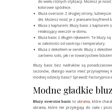
do wielu różnych stylizacji. Możesz je nosić
kolorowe spódnice.
Bluza oversize: Z drugiej strony, luźniejs
dni. Możesz nosić je z jeansami boyfriend l
Bluza z kapturem: Bluzy basic z kapturem s
relaksujący wieczór w domu.
Bluza basic z długim rękawem: Te bluzy są
w zależności od nastroju i temperatury.
Bluza z dekoltem w serek: Bluzy z dekolte
zarówno solo, jak i w towarzystwie biżuteri
Bluzy basic bez nadruków są ponadczasowe
sezonów, dlatego warto mieć przynajmniej ki
modnej odzieży basic? Sprawdź Factoryprice.
Modne gładkie bluz
Bluzy oversize basic
to
ubrania
, które char
ubrania, które nie przylegają do ciała i p