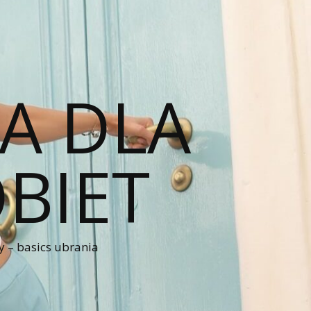
A DLA
BIET
 – basics ubrania