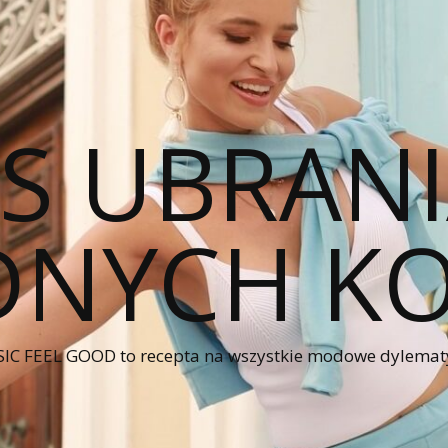
CS UBRANI
NYCH KO
IC FEEL GOOD to recepta na wszystkie modowe dylematy