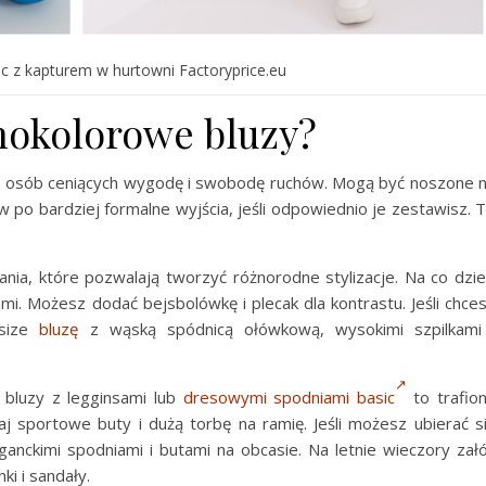
ic z kapturem w hurtowni Factoryprice.eu
dnokolorowe bluzy?
a osób ceniących wygodę i swobodę ruchów. Mogą być noszone 
w po bardziej formalne wyjścia, jeśli odpowiednio je zestawisz. 
nia, które pozwalają tworzyć różnorodne stylizacje. Na co dzi
mi. Możesz dodać bejsbolówkę i plecak dla kontrastu. Jeśli chce
rsize
bluzę
z wąską spódnicą ołówkową, wysokimi szpilkami
 bluzy z legginsami lub
dresowymi spodniami basic
to trafio
j sportowe buty i dużą torbę na ramię. Jeśli możesz ubierać s
eganckimi spodniami i butami na obcasie. Na letnie wieczory zał
ki i sandały.