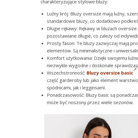
charakteryzujące stylowe bluzy:
Luźny krój: Bluzy oversize mają luźny, szero
standardowe bluzy, co dodatkowo podkreśla
Długie rękawy: Rękawy w bluzach oversize 
pozostawiane długie, co zależy od indywidu
Prosty fason: Te bluzy zazwyczaj mają pr
elementów. Są minimalistyczne i uniwersaln
Komfort użytkowania: Dzięki swojemu luźn
niezwykle wygodne i doskonale sprawdzają 
Wszechstronność:
Bluzy oversize basic
część garderoby lub jako element warstwo
spódnicami, jak i legginsami.
Ponadczasowość: Bluzy basic są ponadczas
może być noszony przez wiele sezonów.