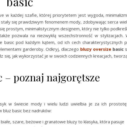
basic
ve w każdej szafie, której priorytetem jest wygoda, minimalizm
y stały się prawdziwym fenomenem mody, zdobywając serca wie
 się prostym, minimalistycznym designem, który nie tylko podkreś
 także pozwala na niezwykłą wszechstronność w stylizacjach.
ze basic pod każdym kątem, od ich cech charakterystycznych 
 elementami garderoby. Odkryj, dlaczego
bluzy oversize
basic
s
dz się, jak wykorzystać je w swoich codziennych kreacjach, tworz
c – poznaj najgorętsze
yk w świecie mody i wielu ludzi uwielbia je za ich prostotę
w bluz basic bez nadruków:
 białe, szare, beżowe i granatowe bluzy to klasyka, która pasuje