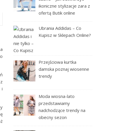
ikoniczne stylizacje zara z
ofertą Butik online
Ubrania Addidas – Co
Kupisz w Sklepach Online?
na
To
Przejściowa kurtka
damska poznaj wiosenne
eń
trendy
sz
 i
Moda wiosna-lato
przedstawiamy
ny
nadchodzące trendy na
ię
obecny sezon
óż