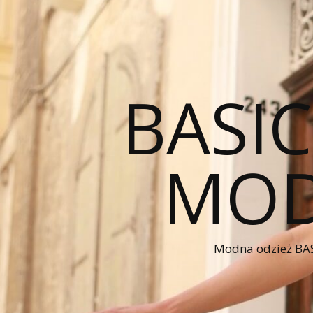
BASI
MOD
Modna odzież BAS