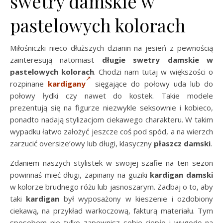
swetry damskie w
pastelowych kolorach
Miłośniczki nieco dłuższych dzianin na jesień z pewnością
zainteresują natomiast
długie swetry damskie w
pastelowych kolorach
. Chodzi nam tutaj w większości o
rozpinane
kardigany
sięgające do połowy uda lub do
połowy łydki czy nawet do kostek. Takie modele
prezentują się na figurze niezwykle seksownie i kobieco,
ponadto nadają stylizacjom ciekawego charakteru. W takim
wypadku łatwo założyć jeszcze coś pod spód, a na wierzch
zarzucić oversize’owy lub długi, klasyczny
płaszcz damski
.
Zdaniem naszych stylistek w swojej szafie na ten sezon
powinnaś mieć długi, zapinany na guziki
kardigan
damski
w kolorze brudnego różu lub jasnoszarym. Zadbaj o to, aby
taki
kardigan
był wyposażony w kieszenie i ozdobiony
ciekawą, na przykład warkoczową, fakturą materiału. Tym
sposobem nie tylko zapewnisz sobie ciepło i wygodę na