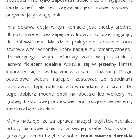
każdy dzień, ale też zagwarantujesz sobie stylowy i
przykuwający uwagę look.
Inną ciekawą opcją w tym temacie jest choćby średniej
długości sweter bez zapięcia w liliowym kolorze, sięgający
do połowy uda. Ma dwie praktyczne kieszenie oraz
ażurowy wzór w romby, który nadaje mu romantycznego i
dziewczęcego sznytu. Ażurowy wzór w połączeniu z
jasnym fioletem idealnie wpisuje się w jesienny klimat,
kojarzący się z kwitnącymi wrzosami i lawendą. Długie
pastelowe swetry najlepiej zestawiać ze spodniami
jeansowymi typu rurki lub z boyfriendami z dziurami. Do
tego dobierz modne botki na obcasie lub workery na
grubej, traktorowej podeszwie oraz opcjonalnie jesienny
kapelusz bądź kaszkiet.
Mamy nadzieje, że za sprawą naszych stylistek nabrałaś
ochoty na nowe dzianiny w swojej szafie. Skorzystaj z
gorącego trendu i wybierz sobie
tanie swetry damskie