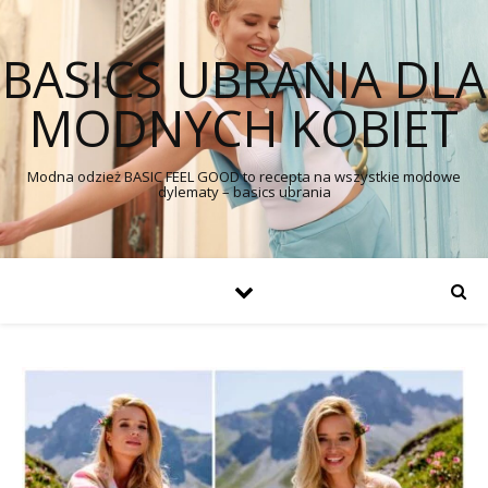
BASICS UBRANIA DLA
MODNYCH KOBIET
Modna odzież BASIC FEEL GOOD to recepta na wszystkie modowe
dylematy – basics ubrania