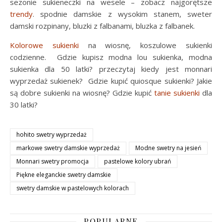
sezonie sukieneczki na wesele – zobacz najgorętsze
trendy
. spodnie damskie z wysokim stanem, sweter
damski rozpinany, bluzki z falbanami, bluzka z falbanek.
Kolorowe sukienki
na wiosnę, koszulowe sukienki
codzienne. Gdzie kupisz modna lou sukienka, modna
sukienka dla 50 latki? przeczytaj kiedy jest monnari
wyprzedaż sukienek? Gdzie kupić quiosque sukienki? Jakie
są dobre sukienki na wiosnę? Gdzie kupić
tanie sukienki
dla
30 latki?
hohito swetry wyprzedaż
markowe swetry damskie wyprzedaż
Modne swetry na jesień
Monnari swetry promocja
pastelowe kolory ubrań
Piękne eleganckie swetry damskie
swetry damskie w pastelowych kolorach
POPULARNE