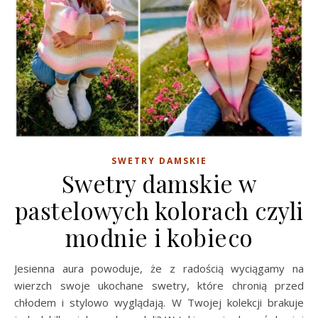
SWETRY DAMSKIE
Swetry damskie w
pastelowych kolorach czyli
modnie i kobieco
Jesienna aura powoduje, że z radością wyciągamy na
wierzch swoje ukochane swetry, które chronią przed
chłodem i stylowo wyglądają. W Twojej kolekcji brakuje