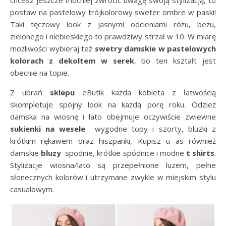
chcesz jeszcze mocniej zwrócić uwagę swoją stylizacją, to
postaw na pastelowy trójkolorowy sweter ombre w paski!
Taki tęczowy look z jasnymi odcieniami różu, beżu,
zielonego i niebieskiego to prawdziwy strzał w 10. W miarę
możliwości wybieraj też
swetry damskie w pastelowych
kolorach z dekoltem w serek
, bo ten kształt jest
obecnie na topie.
Z ubrań
sklepu
eButik każda kobieta z łatwością
skompletuje spójny look na każdą porę roku. Odzież
damska na wiosnę i lato obejmuje oczywiście zwiewne
sukienki na wesele
wygodne topy i szorty, bluzki z
krótkim rękawem oraz hiszpanki, Kupisz u as również
damskie
bluzy
spodnie, krótkie spódnice i modne
t shirts
.
Stylizacje wiosna/lato są przepełnione luzem, pełne
słonecznych kolorów i utrzymane zwykle w miejskim stylu
casualowym.