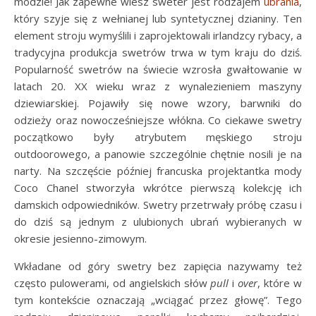
modzie! Jak zapewne wiesz sweter jest rodzajem
ubrania
,
który szyje się z wełnianej lub syntetycznej dzianiny. Ten
element stroju wymyślili i zaprojektowali irlandzcy rybacy, a
tradycyjna produkcja swetrów trwa w tym kraju do dziś.
Popularność swetrów na świecie wzrosła gwałtowanie w
latach 20. XX wieku wraz z wynalezieniem maszyny
dziewiarskiej. Pojawiły się nowe wzory, barwniki do
odzieży oraz nowocześniejsze włókna. Co ciekawe swetry
początkowo były atrybutem męskiego stroju
outdoorowego, a panowie szczególnie chętnie nosili je na
narty. Na szczęście później francuska projektantka mody
Coco Chanel stworzyła wkrótce pierwszą kolekcję ich
damskich odpowiedników. Swetry przetrwały próbę czasu i
do dziś są jednym z ulubionych ubrań wybieranych w
okresie jesienno-zimowym.
Wkładane od góry swetry bez zapięcia nazywamy też
często pulowerami, od angielskich słów
pull
i
over
, które w
tym kontekście oznaczają „wciągać przez głowę”. Tego