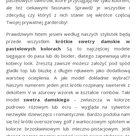
pastelowych swetrów, które przyciągają nie tylko kolorem,
ale też ciekawymi fasonami. Sprawdź je wszystkie i
zdecyduj czy któryś z nich stanie się wkrótce częścią
Twojej prywatnej garderoby!
Prawdziwym hitem jesieni według naszych stylistek będą
przede wszystkim
krótkie swetry damskie w
pastelowych kolorach
. Są to najczęściej modele
sięgające do pasa lub do bioder, dlatego zapewniają ultra
kobiecy look. Zresztą zawsze możesz założyć pod spód
gładki top lub bluzkę z długim rękawem jako dodatkową
warstwę ocieplenia. A jaki model dokładnie wybrać?
Naszym numerem jeden jest krótki rozpinany sweterek z
dekoltem V w ażurowy wzorek w kształcie rombów. Taki
model
swetra damskiego
– zwłaszcza w kolorze
pudrowo różowym lub ecru – wygląda na sylwetce
niezwykle dziewczęco i romantycznie. Bardzo podoba nam
się też krótki oversize’owy golf z warkoczowym splotem w
kolorze brzoskwiniowym lub mleczno-pistacjowym. Jeśli