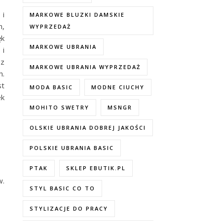
 i
MARKOWE BLUZKI DAMSKIE
h,
WYPRZEDAŻ
ęk
MARKOWE UBRANIA
 i
 z
MARKOWE UBRANIA WYPRZEDAŻ
h.
st
MODA BASIC
MODNE CIUCHY
ek
MOHITO SWETRY
MSNGR
OLSKIE UBRANIA DOBREJ JAKOŚCI
POLSKIE UBRANIA BASIC
PTAK
SKLEP EBUTIK.PL
w.
STYL BASIC CO TO
STYLIZACJE DO PRACY