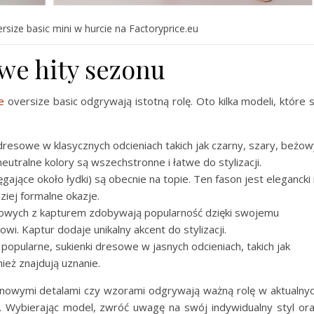
size basic mini w hurcie na Factoryprice.eu
e hity sezonu
e
oversize basic odgrywają istotną rolę. Oto kilka modeli, które 
i dresowe w klasycznych odcieniach takich jak czarny, szary, beżo
neutralne kolory są wszechstronne i łatwe do stylizacji.
ięgające około łydki) są obecnie na topie. Ten fason jest elegancki 
ziej formalne okazje.
sowych z kapturem zdobywają popularność dzięki swojemu
 Kaptur dodaje unikalny akcent do stylizacji.
 popularne, sukienki dresowe w jasnych odcieniach, takich jak
ież znajdują uznanie.
 nowymi detalami czy wzorami odgrywają ważną rolę w aktualny
. Wybierając model, zwróć uwagę na swój indywidualny styl or