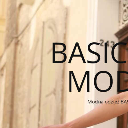
BASI
MOD
Modna odzież BAS