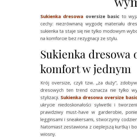
wym
Sukienka dresowa
oversize basic
to wyją
cechy: niezrównaną wygodę materiału dres
sukienka ta staje się nie tylko modowym wyb
na komforcie bez rezygnacji ze stylu.
Sukienka dresowa ov
komfort w jednym
Krój oversize, czyli tzw. „za duży”, zdob
dresowych ten trend oznacza nie tylko wy
stylizacji.
Sukienka dresowa oversize basi
ukrycie niedoskonałości sylwetki i tworz
prawdziwy must-have w garderobie, ponie
legginsami i sneakersami, stworzymy codzienn
Natomiast zestawiona z cieplejszą kurtką i b
wiosny.