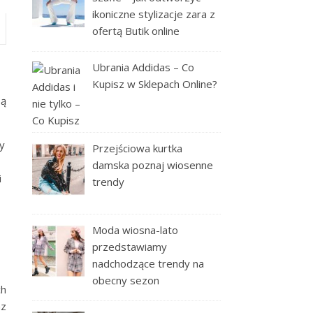
ikoniczne stylizacje zara z
ofertą Butik online
Ubrania Addidas – Co
Kupisz w Sklepach Online?
są
wy
Przejściowa kurtka
damska poznaj wiosenne
i
trendy
Moda wiosna-lato
przedstawiamy
nadchodzące trendy na
obecny sezon
ch
az