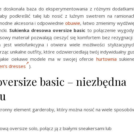
e doskonała baza do eksperymentowania z różnymi dodatkami
by podkreślić talię lub nosić z luźnym swetrem na ramionac
modne akcesoria i odpowiednie
obuwie
, łatwo zmienimy wydźwi
ncki.
Sukienka dresowa oversize basic
to połączenie wygody
esowy materiał pozwalają cieszyć się komfortem bez rezygnacji
a jest wielofunkcyjna i otwiera wiele możliwości stylizacyjnyc
ąc unikalne outfity, które odzwierciedlają twój indywidualny gu
, jakie ciekawe modele ma w swojej ofercie
hurtownia
sukien
en’s dresses
).
versize basic – niezbędna
ku
tronny element garderoby, który można nosić na wiele sposobó
ową oversize solo, połącz ją z białymi sneakersami lub