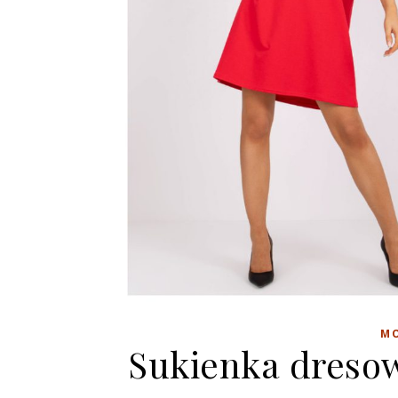
M
Sukienka dresow