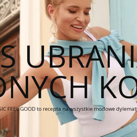
CS UBRANI
NYCH KO
IC FEEL GOOD to recepta na wszystkie modowe dylematy