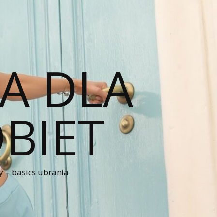
A DLA
BIET
 – basics ubrania