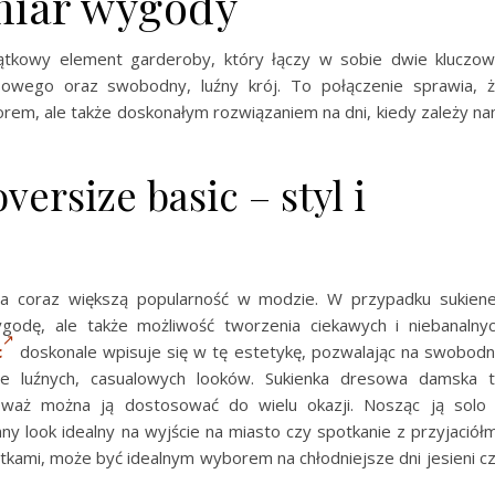
iar wygody
tkowy element garderoby, który łączy w sobie dwie kluczo
owego oraz swobodny, luźny krój. To połączenie sprawia, 
orem, ale także doskonałym rozwiązaniem na dni, kiedy zależy n
ersize basic – styl i
ywa coraz większą popularność w modzie. W przypadku sukien
godę, ale także możliwość tworzenia ciekawych i niebanalny
c
doskonale wpisuje się w tę estetykę, pozwalając na swobod
enie luźnych, casualowych looków. Sukienka dresowa damska 
waż można ją dostosować do wielu okazji. Nosząc ją solo
y look idealny na wyjście na miasto czy spotkanie z przyjaciółm
otkami, może być idealnym wyborem na chłodniejsze dni jesieni c