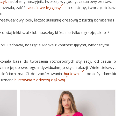
czyki
i subtelny naszyjnik, tworząc wygodny, casualowy zestaw.
 pozwala, załóż
casualowe legginsy
lub rajstopy, tworząc ciekaw
u.
reetwearowy look, łącząc sukienkę dresową z kurtką bomberką i
 dodaj lekki szalik lub apaszkę, która nie tylko ogrzeje, ale też
loru i zabawy, nosząc sukienkę z kontrastującymi, widocznymi
onała baza do tworzenia różnorodnych stylizacji, od casual 
nie jej do swojego indywidualnego stylu i okazji. Wiele ciekawy
 ilościach ma Ci do zaoferowania
hurtownia
odzieży damski
ż uznana
hurtownia z odzieżą ciążową
.