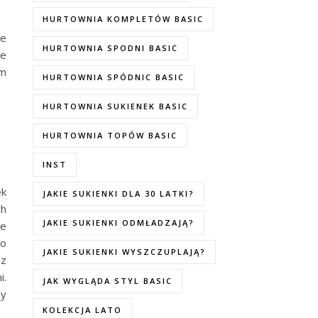
HURTOWNIA KOMPLETÓW BASIC
we
HURTOWNIA SPODNI BASIC
że
am
HURTOWNIA SPÓDNIC BASIC
HURTOWNIA SUKIENEK BASIC
HURTOWNIA TOPÓW BASIC
INST
ek
JAKIE SUKIENKI DLA 30 LATKI?
ch
JAKIE SUKIENKI ODMŁADZAJĄ?
ne
to
JAKIE SUKIENKI WYSZCZUPLAJĄ?
 z
i.
JAK WYGLĄDA STYL BASIC
zy
KOLEKCJA LATO