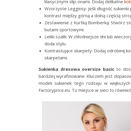
klasycznymi slip-onami. Dodaj delikatne
kol
Wzorzyste Legginsy: Jeśli długość sukienki
kontrast między górną a dolną częścią stroj
Zestawienie z Kurtką Bomberką: Stwórz st
butami sportowymi.
Lekki szalik: W chłodniejsze dni lub wieczory
doda stylu.
Kontrastujące skarpety: Dodaj odrobinę ko
skarpetami.
Sukienka dresowa oversize basic
to dosk
bardziej wyrafinowane. Kluczem jest dopasowa
modeli sukienek tego rodzaju w większych
Factoryprice.eu. To miejsce w sieci to równie