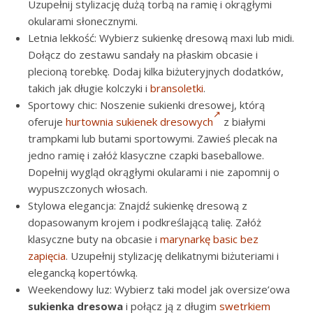
Uzupełnij stylizację dużą torbą na ramię i okrągłymi
okularami słonecznymi.
Letnia lekkość: Wybierz sukienkę dresową maxi lub midi.
Dołącz do zestawu sandały na płaskim obcasie i
plecioną torebkę. Dodaj kilka biżuteryjnych dodatków,
takich jak długie kolczyki i
bransoletki
.
Sportowy chic: Noszenie sukienki dresowej, którą
oferuje
hurtownia sukienek dresowych
z białymi
trampkami lub butami sportowymi. Zawieś plecak na
jedno ramię i załóż klasyczne czapki baseballowe.
Dopełnij wygląd okrągłymi okularami i nie zapomnij o
wypuszczonych włosach.
Stylowa elegancja: Znajdź sukienkę dresową z
dopasowanym krojem i podkreślającą talię. Załóż
klasyczne buty na obcasie i
marynarkę basic bez
zapięcia
. Uzupełnij stylizację delikatnymi biżuteriami i
elegancką kopertówką.
Weekendowy luz: Wybierz taki model jak oversize’owa
sukienka dresowa
i połącz ją z długim
swetrkiem