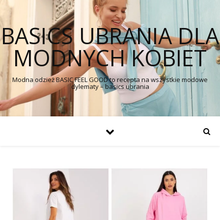
BASICS UBRANIA DLA
MODNYCH KOBIET
Modna odzież BASIC FEEL GOOD to recepta na wszystkie modowe
dylematy – basics ubrania