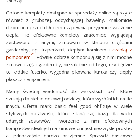
znudzą!
Gotowe komplety dostępne w sprzedaży online są szyte
również z grubszej, oddychającej bawełny. Znakomicie
chroni ona przed chłodem i zapewnia przyjemne wrażenie
ciepła. Te efektowne komplety znakomicie wyglądają
zestawiane z innymi, zimowymi w klimacie częściami
garderoby, np. traperkami, ciepłym kominem i
czapką z
pomponem
. Równie dobrze komponują się z nimi modne
zimowe części garderoby, niezależnie od tego, czy będzie
to krótkie futerko, wygodna pikowana kurtka czy ciepły
płaszcz z wiązaniem.
Mamy świetną wiadomość dla wszystkich pań, które
szukają dla siebie ciekawej odzieży, która wyróżni ich na tle
innych. Oferta marki basic feel good obfituje w wiele
stylowych możliwości, które staną się bazą dla wielu
udanych zestawów. Tworzenie z nimi efektownych
kompletów idealnych na zimowe dni jest niezwykle proste,
a jednocześnie bardzo przyjemne. Sprawdź basicowe