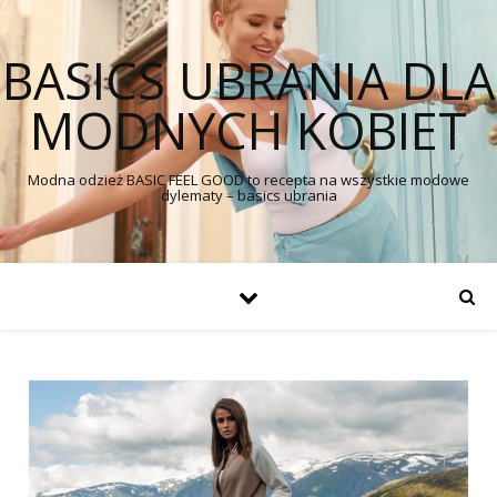
BASICS UBRANIA DLA
MODNYCH KOBIET
Modna odzież BASIC FEEL GOOD to recepta na wszystkie modowe
dylematy – basics ubrania