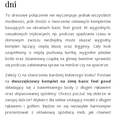
dni
To dresowe połączenie nie wyczerpuje jednak wszystkich
możliwości, jeśli chodzi o tworzenie ciekawych kompletów
bazujących na ubraniach basic feel good. W wygodnych,
casualowych stylizacjach, np. podczas spędzania czasu w
domowym zaciszu niezbędny może okazać wygodny
komplet łączący ciepłą bluzę oraz legginsy. Cały look
uzupełniony o ciepłą puchową kurtkę, wygodne płaskie
botki oraz dzianinową czapkę na głowę świetnie sprawdzi
się podczas załatwiania spraw na mieście czy na spacerze.
Zależy Ci na stworzeniu bardziej kobiecego looku? Postaw
na
dwuczęściowy komplet na zimę basic feel good
składający się z bawełnianego body z długim rękawem
oraz dopasowanej spódnicy. Chcesz poczuć się dobrze w
swojej skórze? Wybierz dla siebie otulający model z długim
rękawem i golfem. Będzie on się niezwykle harmonijnie
prezentował z ołówkową spódnicą midi, jak również