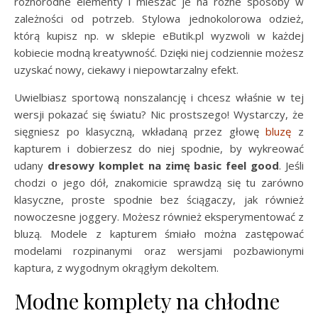
różnorodne elementy i mieszać je na różne sposoby w
zależności od potrzeb. Stylowa jednokolorowa odzież,
którą kupisz np. w sklepie eButik.pl wyzwoli w każdej
kobiecie modną kreatywność. Dzięki niej codziennie możesz
uzyskać nowy, ciekawy i niepowtarzalny efekt.
Uwielbiasz sportową nonszalancję i chcesz właśnie w tej
wersji pokazać się światu? Nic prostszego! Wystarczy, że
sięgniesz po klasyczną, wkładaną przez głowę
bluzę
z
kapturem i dobierzesz do niej spodnie, by wykreować
udany
dresowy komplet na zimę basic feel good
. Jeśli
chodzi o jego dół, znakomicie sprawdzą się tu zarówno
klasyczne, proste spodnie bez ściągaczy, jak również
nowoczesne joggery. Możesz również eksperymentować z
bluzą. Modele z kapturem śmiało można zastępować
modelami rozpinanymi oraz wersjami pozbawionymi
kaptura, z wygodnym okrągłym dekoltem.
Modne komplety na chłodne