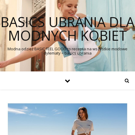
BASICS UBRANIA DLA
MODNYCH KOBIET
Modna odzież BASIC FEEL GOOD to recepta na wszystkie modowe
dylematy – basics ubrania