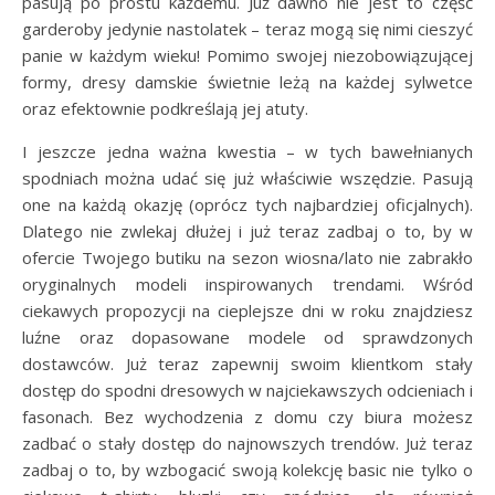
pasują po prostu każdemu. Już dawno nie jest to część
garderoby jedynie nastolatek – teraz mogą się nimi cieszyć
panie w każdym wieku! Pomimo swojej niezobowiązującej
formy, dresy damskie świetnie leżą na każdej sylwetce
oraz efektownie podkreślają jej atuty.
I jeszcze jedna ważna kwestia – w tych bawełnianych
spodniach można udać się już właściwie wszędzie. Pasują
one na każdą okazję (oprócz tych najbardziej oficjalnych).
Dlatego nie zwlekaj dłużej i już teraz zadbaj o to, by w
ofercie Twojego butiku na sezon wiosna/lato nie zabrakło
oryginalnych modeli inspirowanych trendami. Wśród
ciekawych propozycji na cieplejsze dni w roku znajdziesz
luźne oraz dopasowane modele od sprawdzonych
dostawców. Już teraz zapewnij swoim klientkom stały
dostęp do spodni dresowych w najciekawszych odcieniach i
fasonach. Bez wychodzenia z domu czy biura możesz
zadbać o stały dostęp do najnowszych trendów. Już teraz
zadbaj o to, by wzbogacić swoją kolekcję basic nie tylko o