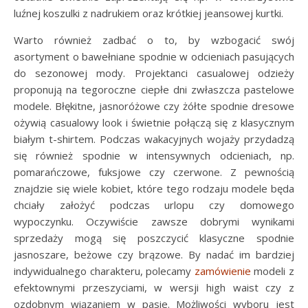
luźnej koszulki z nadrukiem oraz krótkiej jeansowej kurtki.
Warto również zadbać o to, by wzbogacić swój
asortyment o bawełniane spodnie w odcieniach pasujących
do sezonowej mody. Projektanci casualowej odzieży
proponują na tegoroczne ciepłe dni zwłaszcza pastelowe
modele. Błękitne, jasnoróżowe czy żółte spodnie dresowe
ożywią casualowy look i świetnie połączą się z klasycznym
białym t-shirtem. Podczas wakacyjnych wojaży przydadzą
się również spodnie w intensywnych odcieniach, np.
pomarańczowe, fuksjowe czy czerwone. Z pewnością
znajdzie się wiele kobiet, które tego rodzaju modele będa
chciały założyć podczas urlopu czy domowego
wypoczynku. Oczywiście zawsze dobrymi wynikami
sprzedaży mogą się poszczycić klasyczne spodnie
jasnoszare, beżowe czy brązowe. By nadać im bardziej
indywidualnego charakteru, polecamy
zamówienie
modeli z
efektownymi przeszyciami, w wersji high waist czy z
ozdobnym wiązaniem w pasie. Możliwości wyboru jest