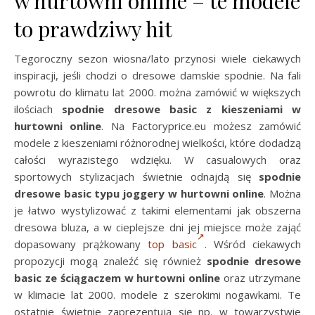
w hurtowni online – te modele
to prawdziwy hit
Tegoroczny sezon wiosna/lato przynosi wiele ciekawych
inspiracji, jeśli chodzi o dresowe damskie spodnie. Na fali
powrotu do klimatu lat 2000. można zamówić w większych
ilościach
spodnie dresowe basic z kieszeniami w
hurtowni online
. Na Factoryprice.eu możesz zamówić
modele z kieszeniami różnorodnej wielkości, które dodadzą
całości wyrazistego wdzięku. W casualowych oraz
sportowych stylizacjach świetnie odnajdą się
spodnie
dresowe basic typu joggery w hurtowni online
. Można
je łatwo wystylizować z takimi elementami jak obszerna
dresowa bluza, a w cieplejsze dni jej miejsce może zająć
dopasowany prążkowany
top basic
. Wśród ciekawych
propozycji mogą znaleźć się również
spodnie dresowe
basic ze ściągaczem w hurtowni online
oraz utrzymane
w klimacie lat 2000. modele z szerokimi nogawkami. Te
ostatnie świetnie zaprezentują się np. w towarzystwie