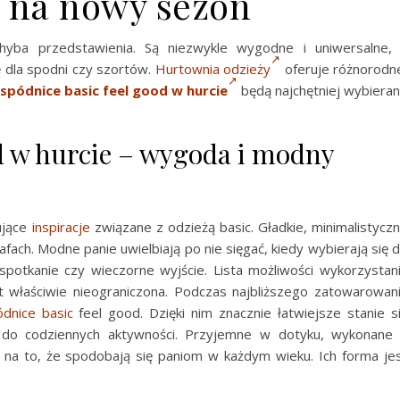
 na nowy sezon
yba przedstawienia. Są niezwykle wygodne i uniwersalne,
 dla spodni czy szortów.
Hurtownia odzieży
oferuje różnorodn
spódnice basic feel good w hurcie
będą najchętniej wybiera
od w hurcie – wygoda i modny
ujące
inspiracje
związane z odzieżą basic. Gładkie, minimalistycz
afach. Modne panie uwielbiają po nie sięgać, kiedy wybierają się 
spotkanie czy wieczorne wyjście. Lista możliwości wykorzystan
t właściwie nieograniczona. Podczas najbliższego zatowarowan
dnice basic
feel good. Dzięki nim znacznie łatwiejsze stanie s
do codziennych aktywności. Przyjemne w dotyku, wykonane
 na to, że spodobają się paniom w każdym wieku. Ich forma je