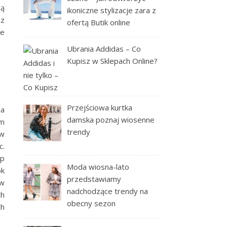
ią
ikoniczne stylizacje zara z
cz
ofertą Butik online
ce
Ubrania Addidas – Co
Kupisz w Sklepach Online?
Przejściowa kurtka
na
damska poznaj wiosenne
om
trendy
 w
c.
yp
Moda wiosna-lato
ok
przedstawiamy
 w
nadchodzące trendy na
ch
obecny sezon
ch