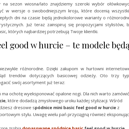
 na sezon wiosna/lato znajdziemy szeroki wybór ołówkowy
ć w wersje o swobodniejszym kroju, które docenią wszystk
iepłych dni na czasie będą jednokolorowe warianty o różnorodn
ystycznych. Już teraz zainspiruj się propozycjami stylistów, 
sic, których najbardziej potrzebują Twoje klientki.
el good w hurcie – te modele będ
iezwykle różnorodne. Dzięki zakupom w hurtowni internetow
ąd trendów dotyczących basicowej odzieży. Oto trzy ty
gacić swój asortyment już teraz:
ń ma ochotę wyeksponować opalone nogi. Dla nich warto zamówi
cie
, które dodadzą zmysłowego uroku każdej stylizacji. Wśród
ajdziesz dresowe s
pódnice mini basic feel good w hurcie
z
 sportowym stylu. Uwagę wielu pań przyciągną również eksponują
orę zrobią
dopasowane spódnice basic
feel good w hurcie