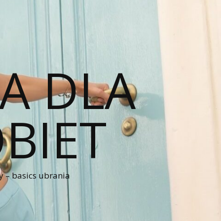
A DLA
BIET
 – basics ubrania