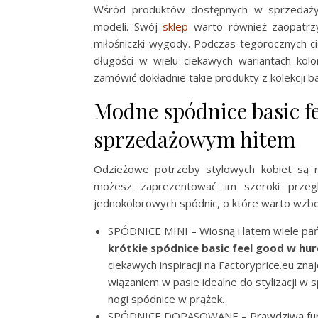
Wśród produktów dostępnych w sprzedaży
modeli. Swój
sklep
warto również zaopatrzy
miłośniczki wygody. Podczas tegorocznych c
długości w wielu ciekawych wariantach kolor
zamówić dokładnie takie produkty z kolekcji ba
Modne spódnice basic fe
sprzedażowym hitem
Odzieżowe potrzeby stylowych kobiet są n
możesz zaprezentować im szeroki przegl
jednokolorowych spódnic, o które warto wzbo
SPÓDNICE MINI – Wiosną i latem wiele pa
krótkie spódnice basic feel good w hur
ciekawych inspiracji na Factoryprice.eu zn
wiązaniem w pasie idealne do stylizacji w
nogi spódnice w prążek.
SPÓDNICE DOPASOWANE – Prawdziwą fur