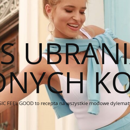
CS UBRANI
NYCH KO
IC FEEL GOOD to recepta na wszystkie modowe dylematy