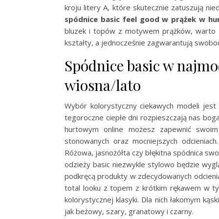
kroju litery A, które skutecznie zatuszują ni
spódnice basic feel good w prążek w hur
bluzek i topów z motywem prążków, warto za
kształty, a jednocześnie zagwarantują swobo
Spódnice basic w najmo
wiosna/lato
Wybór kolorystyczny ciekawych modeli jest 
tegoroczne ciepłe dni rozpieszczają nas boga
hurtowym online możesz zapewnić swoim
stonowanych oraz mocniejszych odcieniach
Różowa, jasnożółta czy błękitna spódnica swo
odzieży basic niezwykle stylowo będzie wygl
podkręcą produkty w zdecydowanych odcieniac
total looku z topem z krótkim rękawem w ty
kolorystycznej klasyki. Dla nich łakomym kąs
jak beżowy, szary, granatowy i czarny.