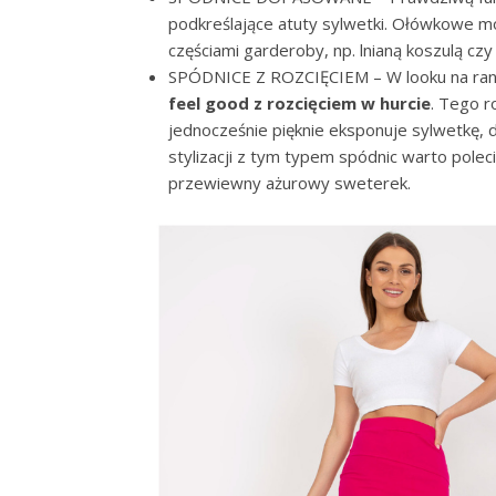
podkreślające atuty sylwetki. Ołówkowe m
częściami garderoby, np. lnianą koszulą cz
SPÓDNICE Z ROZCIĘCIEM – W looku na randk
feel good z rozcięciem w hurcie
. Tego 
jednocześnie pięknie eksponuje sylwetkę, 
stylizacji z tym typem spódnic warto poleci
przewiewny ażurowy sweterek.