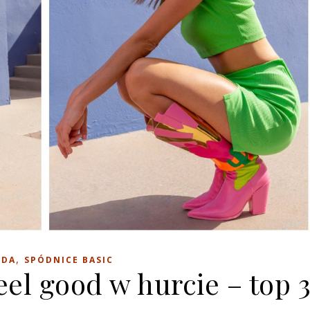
,
DA
SPÓDNICE BASIC
eel good w hurcie – top 