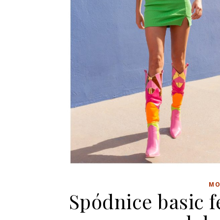
MO
Spódnice basic f