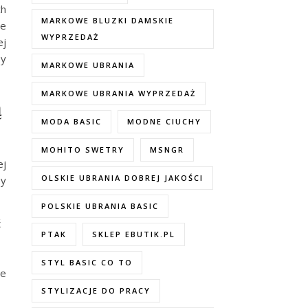
ch
MARKOWE BLUZKI DAMSKIE
ie
WYPRZEDAŻ
ej
by
MARKOWE UBRANIA
MARKOWE UBRANIA WYPRZEDAŻ
ą
MODA BASIC
MODNE CIUCHY
MOHITO SWETRY
MSNGR
ej
OLSKIE UBRANIA DOBREJ JAKOŚCI
py
POLSKIE UBRANIA BASIC
ć
PTAK
SKLEP EBUTIK.PL
STYL BASIC CO TO
ce
STYLIZACJE DO PRACY