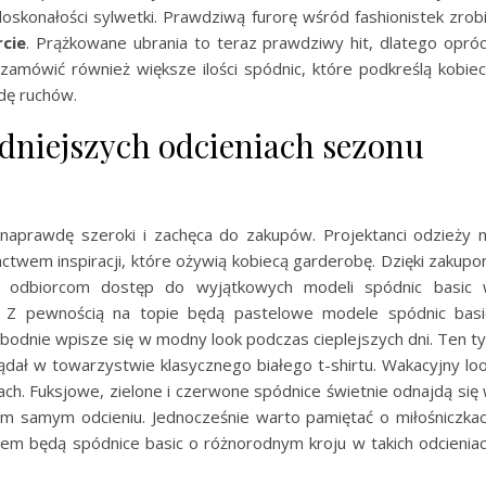
edoskonałości sylwetki. Prawdziwą furorę wśród fashionistek zrob
cie
. Prążkowane ubrania to teraz prawdziwy hit, dlatego opró
mówić również większe ilości spódnic, które podkreślą kobie
dę ruchów.
dniejszych odcieniach sezonu
naprawdę szeroki i zachęca do zakupów. Projektanci odzieży 
ctwem inspiracji, które ożywią kobiecą garderobę. Dzięki zakup
 odbiorcom dostęp do wyjątkowych modeli spódnic basic
. Z pewnością na topie będą pastelowe modele spódnic basi
bodnie wpisze się w modny look podczas cieplejszych dni. Ten t
ądał w towarzystwie klasycznego białego t-shirtu. Wakacyjny lo
h. Fuksjowe, zielone i czerwone spódnice świetnie odnajdą się
m samym odcieniu. Jednocześnie warto pamiętać o miłośniczka
kiem będą spódnice basic o różnorodnym kroju w takich odcienia