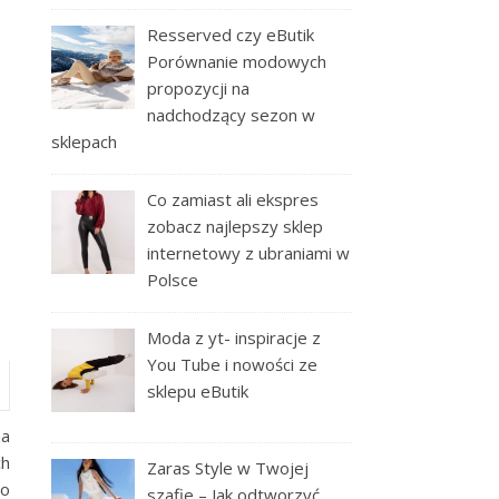
Resserved czy eButik
Porównanie modowych
propozycji na
nadchodzący sezon w
sklepach
Co zamiast ali ekspres
zobacz najlepszy sklep
internetowy z ubraniami w
Polsce
Moda z yt- inspiracje z
You Tube i nowości ze
sklepu eButik
na
ch
Zaras Style w Twojej
 o
szafie – Jak odtworzyć