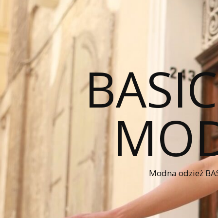
BASI
MOD
Modna odzież BAS