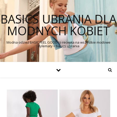
BASICS UBRANIA DLA
MODNYCH KOBIET
Modna odzież BASIC FEEL GOOD to recepta na wszystkie modowe
dylematy – basics ubrania