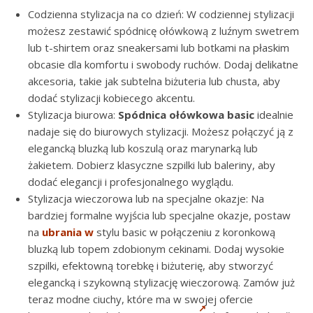
Codzienna stylizacja na co dzień: W codziennej stylizacji
możesz zestawić spódnicę ołówkową z luźnym swetrem
lub t-shirtem oraz sneakersami lub botkami na płaskim
obcasie dla komfortu i swobody ruchów. Dodaj delikatne
akcesoria, takie jak subtelna biżuteria lub chusta, aby
dodać stylizacji kobiecego akcentu.
Stylizacja biurowa:
Spódnica ołówkowa basic
idealnie
nadaje się do biurowych stylizacji. Możesz połączyć ją z
elegancką bluzką lub koszulą oraz marynarką lub
żakietem. Dobierz klasyczne szpilki lub baleriny, aby
dodać elegancji i profesjonalnego wyglądu.
Stylizacja wieczorowa lub na specjalne okazje: Na
bardziej formalne wyjścia lub specjalne okazje, postaw
na
ubrania w
stylu basic w połączeniu z koronkową
bluzką lub topem zdobionym cekinami. Dodaj wysokie
szpilki, efektowną torebkę i biżuterię, aby stworzyć
elegancką i szykowną stylizację wieczorową. Zamów już
teraz modne ciuchy, które ma w swojej ofercie