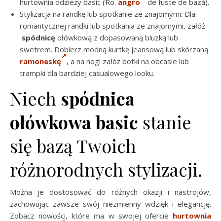
hurtownia odzieży basic (Ro.
angro
de fuste de bază).
Stylizacja na randkę lub spotkanie ze znajomymi: Dla
romantycznej randki lub spotkania ze znajomymi, załóż
spódnicę
ołówkową z dopasowaną bluzką lub
swetrem. Dobierz modną kurtkę jeansową lub skórzaną
ramoneskę
, a na nogi załóż botki na obcasie lub
trampki dla bardziej casualowego looku.
Niech
spódnica
ołówkowa basic
stanie
się bazą Twoich
różnorodnych stylizacji.
Można je dostosować do różnych okazji i nastrojów,
zachowując zawsze swój niezmienny wdzięk i elegancję.
Zobacz nowości, które ma w swojej ofercie
hurtownia