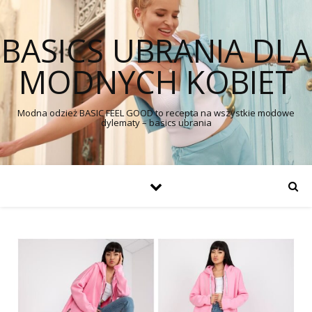
BASICS UBRANIA DLA
MODNYCH KOBIET
Modna odzież BASIC FEEL GOOD to recepta na wszystkie modowe
dylematy – basics ubrania