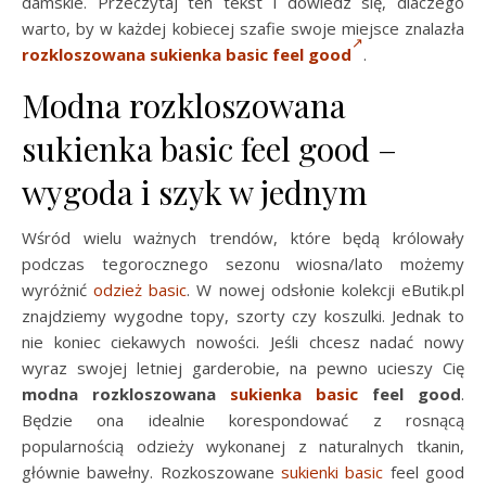
damskie. Przeczytaj ten tekst i dowiedz się, dlaczego
warto, by w każdej kobiecej szafie swoje miejsce znalazła
rozkloszowana sukienka basic feel good
.
Modna rozkloszowana
sukienka basic feel good –
wygoda i szyk w jednym
Wśród wielu ważnych trendów, które będą królowały
podczas tegorocznego sezonu wiosna/lato możemy
wyróżnić
odzież basic
. W nowej odsłonie kolekcji eButik.pl
znajdziemy wygodne topy, szorty czy koszulki. Jednak to
nie koniec ciekawych nowości. Jeśli chcesz nadać nowy
wyraz swojej letniej garderobie, na pewno ucieszy Cię
modna rozkloszowana
sukienka basic
feel good
.
Będzie ona idealnie korespondować z rosnącą
popularnością odzieży wykonanej z naturalnych tkanin,
głównie bawełny. Rozkoszowane
sukienki basic
feel good