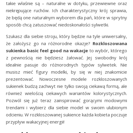
takie właśnie są – naturalne w dotyku, przewiewne oraz
niekrępujące ruchów. Ich charakterystyczny krój sprawia,
że będą one naturalnym wyborem dla pań, które w sprytny
sposób chcą zatuszować niedoskonałości sylwetki.
Szukasz dla siebie stroju, który będzie na tyle uniwersalny,
że założysz go na różnorodne okazje?
Rozkloszowana
sukienka basic feel good na wakacje
to wybór, którego
z pewnością nie będziesz żałować. Jej swobodny krój
idealnie pasuje do różnorodnych typów sylwetek. Nie
musisz mieć figury modelki, by się w niej znakomicie
prezentować. Nowoczesne modele rozkloszowanych
sukienek budzą zachwyt nie tylko swoją ciekawą formą, ale
również wielością ciekawych wariantów kolorystycznych.
Pozwól się już teraz zainspirować gorącymi modowymi
trendami i wybierz dla siebie model w swoim ulubionym
odcieniu. W rozkloszowanej sukience każda kobieta poczuje
przypływ wakacyjnej energii!