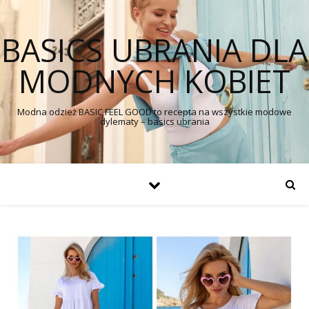
BASICS UBRANIA DLA
MODNYCH KOBIET
Modna odzież BASIC FEEL GOOD to recepta na wszystkie modowe
dylematy – basics ubrania