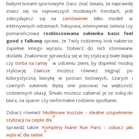
białymi butami sportowymi. Dasz znać światu, że naprawdę
znasz się na najnowszych modowych trendach, jeśli
zdecydujesz się na
zamówienie
kilku modeli w
intensywnych odcieniach. Fuksjowa, intensywnie zielona czy
pomarańczowa
rozkloszowana sukienka basic feel
good z falbaną
sprawi, że Twój codzienny look nabierze
zupełnie innego wyrazu. Dobierz do nich stonowane
dodatki. Znakomicie sprawdzą się w tej stylizacji białe klapki
czy
torba na ramię
w odcieniu ziemi, by dopełnić modną
stylizację. Zawsze możesz również sięgnąć po
kolorystyczną klasykę w postaci beżowych, szarych i
czarnych sukienek. Będą one pasować na większość
codziennych okazji. Śmiało możesz zabierać je ze sobą do
biura, na spacer czy nieformalne rodzinne spotkanie.
Zobacz również:
Muślinowe koszule – idealne uzupełnienie
stylizacji na ciepłe dni
Sprawdź także:
Komplety lniane Rue Paris – zobacz jaki
wybrać dla siebie