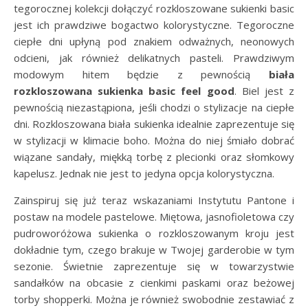
tegorocznej kolekcji dołączyć rozkloszowane sukienki basic
jest ich prawdziwe bogactwo kolorystyczne. Tegoroczne
ciepłe dni upłyną pod znakiem odważnych, neonowych
odcieni, jak również delikatnych pasteli. Prawdziwym
modowym hitem będzie z pewnością
biała
rozkloszowana sukienka basic feel good
. Biel jest z
pewnością niezastąpiona, jeśli chodzi o stylizacje na ciepłe
dni. Rozkloszowana biała sukienka idealnie zaprezentuje się
w stylizacji w klimacie boho. Można do niej śmiało dobrać
wiązane sandały, miękką torbę z plecionki oraz słomkowy
kapelusz. Jednak nie jest to jedyna opcja kolorystyczna.
Zainspiruj się już teraz wskazaniami Instytutu Pantone i
postaw na modele pastelowe. Miętowa, jasnofioletowa czy
pudroworóżowa sukienka o rozkloszowanym kroju jest
dokładnie tym, czego brakuje w Twojej garderobie w tym
sezonie. Świetnie zaprezentuje się w towarzystwie
sandałków na obcasie z cienkimi paskami oraz beżowej
torby shopperki. Można je również swobodnie zestawiać z