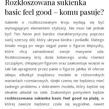
Rozkloszowana sukienka
basic feel good – komu pasuje?
Sukienki o rozkloszowanym kroju wydają się być
wymagającym elementem stylizacji. Nie musi tak jednak
być! Ten fason jest bardzo charakterystyczny poprzez
swój szerszy dół, który ukrywa biodra i pośladki. Dlatego
śmiało mogą po niego sięgać panie o figurze klepsydry,
które chcą zamaskować swoje masywne uda.
Rozkloszowany krój doda kobiecego uroku również
szczupłym, chłopięcym figurom oraz zaakcentuje wcięcie w
talii tak upragnione przez panie o figurze jabłka. W ofercie
sklepu eButik.pl znajdziesz modele w różnorodnych
wariantach rozmiarowych, dzięki czemu nie będziesz mieć
żadnego problemu z dobraniem modelu, który będzie się
idealnie układał na ciele. Znakomitym pomysłem będzie
rozkloszowana sukienka basic feel good na plażę
, w
której zawsze będziesz czuła się wygodnie, nawet