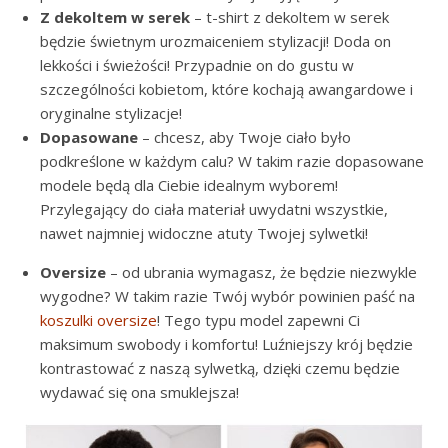
Z dekoltem w serek
– t-shirt z dekoltem w serek
będzie świetnym urozmaiceniem stylizacji! Doda on
lekkości i świeżości! Przypadnie on do gustu w
szczególności kobietom, które kochają awangardowe i
oryginalne stylizacje!
Dopasowane
– chcesz, aby Twoje ciało było
podkreślone w każdym calu? W takim razie dopasowane
modele będą dla Ciebie idealnym wyborem!
Przylegający do ciała materiał uwydatni wszystkie,
nawet najmniej widoczne atuty Twojej sylwetki!
Oversize
– od ubrania wymagasz, że będzie niezwykle
wygodne? W takim razie Twój wybór powinien paść na
koszulki oversize
! Tego typu model zapewni Ci
maksimum swobody i komfortu! Luźniejszy krój będzie
kontrastować z naszą sylwetką, dzięki czemu będzie
wydawać się ona smuklejsza!