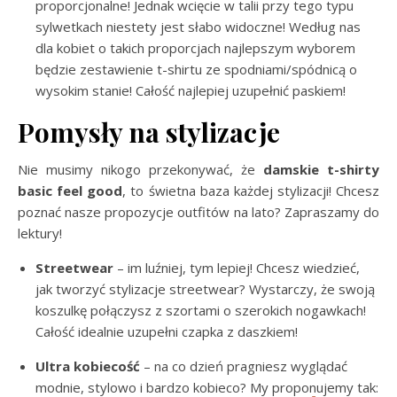
proporcjonalne! Jednak wcięcie w talii przy tego typu
sylwetkach niestety jest słabo widoczne! Według nas
dla kobiet o takich proporcjach najlepszym wyborem
będzie zestawienie t-shirtu ze spodniami/spódnicą o
wysokim stanie! Całość najlepiej uzupełnić paskiem!
Pomysły na stylizacje
Nie musimy nikogo przekonywać, że
damskie t-shirty
basic feel good
, to świetna baza każdej stylizacji! Chcesz
poznać nasze propozycje outfitów na lato? Zapraszamy do
lektury!
Streetwear
– im luźniej, tym lepiej! Chcesz wiedzieć,
jak tworzyć stylizacje streetwear? Wystarczy, że swoją
koszulkę połączysz z szortami o szerokich nogawkach!
Całość idealnie uzupełni czapka z daszkiem!
Ultra kobiecość
– na co dzień pragniesz wyglądać
modnie, stylowo i bardzo kobieco? My proponujemy tak: