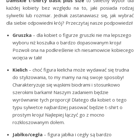
Damskie t-shirty basic plus size
to świetny wybór dla
każdej kobiety bez względu na to, jaki posiada rodzaj
sylwetki lub rozmiar. Jednak zastanawiasz się, jak wybrać
dla siebie odpowiedni krój? Przeczytaj nasze podpowiedzi!
Gruszka
– dla kobiet o figurze gruszki nie ma lepszego
wyboru niż koszulka o bardzo dopasowanym kroju!
Pozwoli ona na podkreślenie ich niesamowicie kobiecego
wcięcia w talii!
Kielich
– choć figura kielicha może wydawać się trudna
do stylizowania, to my mamy na nią swoje sposoby!
Charakteryzuje się wąskimi biodrami i stosunkowo
szerokimi barkami! Naszym zadaniem będzie
wyrównanie tych proporcji! Dlatego dla kobiet o tego
typu sylwetce najbardziej pasować będzie t-shirt o
prostym kroju! Najlepiej łączyć go z mocno
rozkloszowanym dołem.
Jabłko/cegła
– figura jabłka i cegły są bardzo