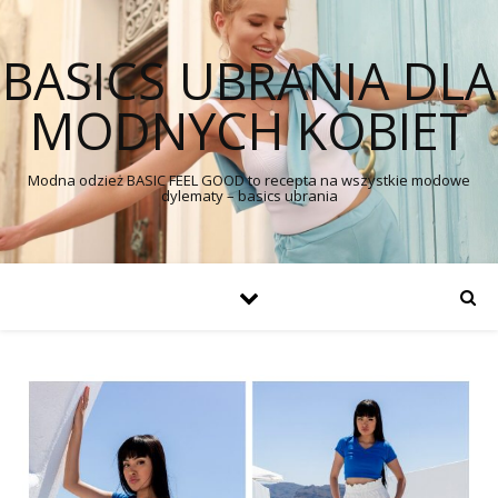
BASICS UBRANIA DLA
MODNYCH KOBIET
Modna odzież BASIC FEEL GOOD to recepta na wszystkie modowe
dylematy – basics ubrania