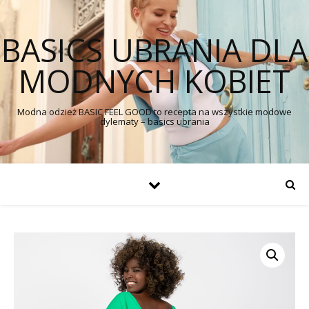
BASICS UBRANIA DLA
MODNYCH KOBIET
Modna odzież BASIC FEEL GOOD to recepta na wszystkie modowe
dylematy – basics ubrania