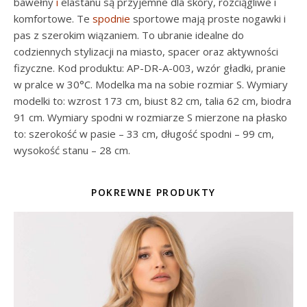
bawełny
i
elastanu są przyjemne dla skóry, rozciągliwe i
komfortowe. Te
spodnie
sportowe mają proste nogawki i
pas z szerokim wiązaniem. To ubranie idealne do
codziennych stylizacji na miasto, spacer oraz aktywności
fizyczne. Kod produktu: AP-DR-A-003, wzór gładki, pranie
w pralce w 30°C. Modelka ma na sobie rozmiar S. Wymiary
modelki to: wzrost 173 cm, biust 82 cm, talia 62 cm, biodra
91 cm. Wymiary spodni w rozmiarze S mierzone na płasko
to: szerokość w pasie – 33 cm, długość spodni – 99 cm,
wysokość stanu – 28 cm.
POKREWNE PRODUKTY