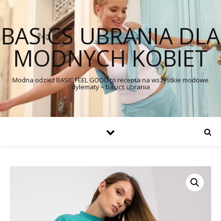
BASICS UBRANIA DLA
MODNYCH KOBIET
Modna odzież BASIC FEEL GOOD to recepta na wszystkie modowe
dylematy – basics ubrania