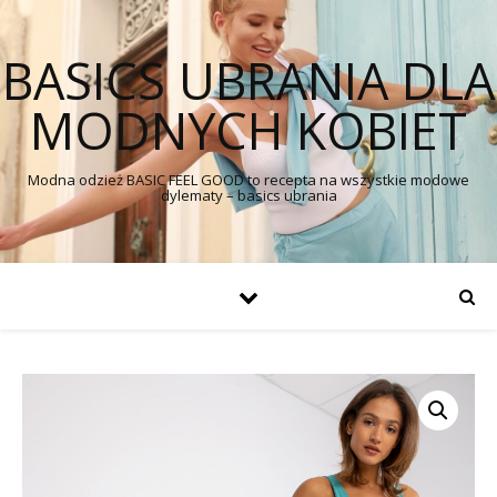
BASICS UBRANIA DLA
MODNYCH KOBIET
Modna odzież BASIC FEEL GOOD to recepta na wszystkie modowe
dylematy – basics ubrania