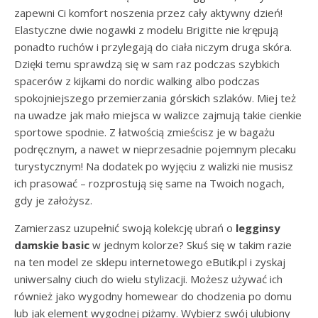
zapewni Ci komfort noszenia przez cały aktywny dzień!
Elastyczne dwie nogawki z modelu Brigitte nie krępują
ponadto ruchów i przylegają do ciała niczym druga skóra.
Dzięki temu sprawdzą się w sam raz podczas szybkich
spacerów z kijkami do nordic walking albo podczas
spokojniejszego przemierzania górskich szlaków. Miej też
na uwadze jak mało miejsca w walizce zajmują takie cienkie
sportowe spodnie. Z łatwością zmieścisz je w bagażu
podręcznym, a nawet w nieprzesadnie pojemnym plecaku
turystycznym! Na dodatek po wyjęciu z walizki nie musisz
ich prasować – rozprostują się same na Twoich nogach,
gdy je założysz.
Zamierzasz uzupełnić swoją kolekcję ubrań o
legginsy
damskie basic
w jednym kolorze? Skuś się w takim razie
na ten model ze sklepu internetowego eButik.pl i zyskaj
uniwersalny ciuch do wielu stylizacji. Możesz używać ich
również jako wygodny homewear do chodzenia po domu
lub jak element wygodnej piżamy. Wybierz swój ulubiony