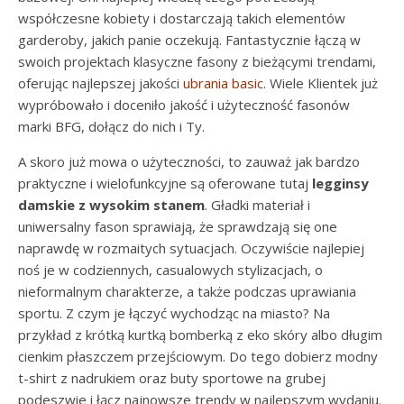
współczesne kobiety i dostarczają takich elementów
garderoby, jakich panie oczekują. Fantastycznie łączą w
swoich projektach klasyczne fasony z bieżącymi trendami,
oferując najlepszej jakości
ubrania basic
. Wiele Klientek już
wypróbowało i doceniło jakość i użyteczność fasonów
marki BFG, dołącz do nich i Ty.
A skoro już mowa o użyteczności, to zauważ jak bardzo
praktyczne i wielofunkcyjne są oferowane tutaj
legginsy
damskie z wysokim stanem
. Gładki materiał i
uniwersalny fason sprawiają, że sprawdzają się one
naprawdę w rozmaitych sytuacjach. Oczywiście najlepiej
noś je w codziennych, casualowych stylizacjach, o
nieformalnym charakterze, a także podczas uprawiania
sportu. Z czym je łączyć wychodząc na miasto? Na
przykład z krótką kurtką bomberką z eko skóry albo długim
cienkim płaszczem przejściowym. Do tego dobierz modny
t-shirt z nadrukiem oraz buty sportowe na grubej
podeszwie i łącz najnowsze trendy w najlepszym wydaniu.