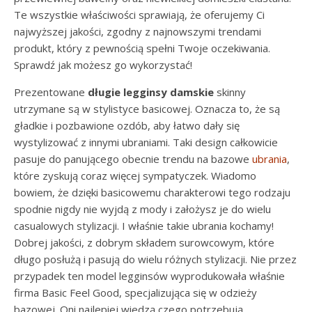
Te wszystkie właściwości sprawiają, że oferujemy Ci
najwyższej jakości, zgodny z najnowszymi trendami
produkt, który z pewnością spełni Twoje oczekiwania.
Sprawdź jak możesz go wykorzystać!
Prezentowane
długie legginsy damskie
skinny
utrzymane są w stylistyce basicowej. Oznacza to, że są
gładkie i pozbawione ozdób, aby łatwo dały się
wystylizować z innymi ubraniami. Taki design całkowicie
pasuje do panującego obecnie trendu na bazowe
ubrania
,
które zyskują coraz więcej sympatyczek. Wiadomo
bowiem, że dzięki basicowemu charakterowi tego rodzaju
spodnie nigdy nie wyjdą z mody i założysz je do wielu
casualowych stylizacji. I właśnie takie ubrania kochamy!
Dobrej jakości, z dobrym składem surowcowym, które
długo posłużą i pasują do wielu różnych stylizacji. Nie przez
przypadek ten model legginsów wyprodukowała właśnie
firma Basic Feel Good, specjalizująca się w odzieży
bazowej. Oni najlepiej wiedzą czego potrzebują