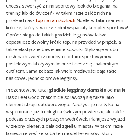
Chcesz stworzyć z nimi sportowy look do biegania, na
trening lub do ćwiczeń? W takim razie załóż nich na
przykład nasz
top na ramiączkach
Noelle w takim samym
kolorze, który stworzy z nimi wspaniały komplet sportowy!
Oprócz niego do takich gładkich legginsów łatwo
dopasujesz dowolny krótki top, na przykład w prążek, a
także elastyczne bawełniane koszulki. Stylizacje w obu
odsłonach zwieńcz modnymi butami sportowymi w
pastelowym lub żywym kolorze i ciesz się znakomitym
outfitem. Sama zobacz jak wiele możliwości dają takie
basicowe, jednokolorowe legginsy.
Prezentowane tutaj
gładkie legginsy damskie
od marki
Basic Feel Good znakomicie sprawdzą się także jako
element stroju outdoorowego. Założysz je nie tylko na
wspomniane już treningi na świeżym powietrzu, ale także
podczas dłuższych pieszych wędrówek. Planujesz wyjazd
w zielony plener, z dala od zgiełku miasta? W takim razie
koniecznie weź ze sobą ten model legginsów, który