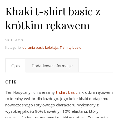
Khaki t-shirt basic z
krótkim rękawem
SKU:
647105
Kategorie:
ubrania basic kolekcja
,
T-shirty basic
Opis
Dodatkowe informacje
OPIS
Ten klasyczny
i
uniwersalny
t-shirt basic
z krótkim rękawem
to idealny wybór dla każdego. Jego kolor khaki dodaje mu
nowoczesnego i stylowego charakteru. Wykonany z
wysokiej jakości 90% bawełny i 10% elastanu, który
sprawia, że jest przyjemny i miękki w dotyku. Ten prosty i