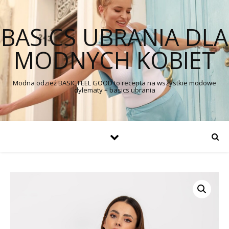
BASICS UBRANIA DLA
MODNYCH KOBIET
Modna odzież BASIC FEEL GOOD to recepta na wszystkie modowe
dylematy – basics ubrania