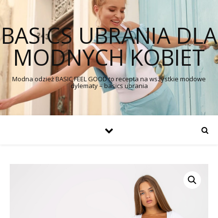
BASICS UBRANIA DLA
MODNYCH KOBIET
Modna odzież BASIC FEEL GOOD to recepta na wszystkie modowe
dylematy – basics ubrania