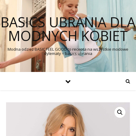
BASICS UBRANIA DLA
MODNYCH KOBIET
Modna odzież BASIC FEEL GOOD to recepta na wszystkie modowe
dylematy – basics ubrania