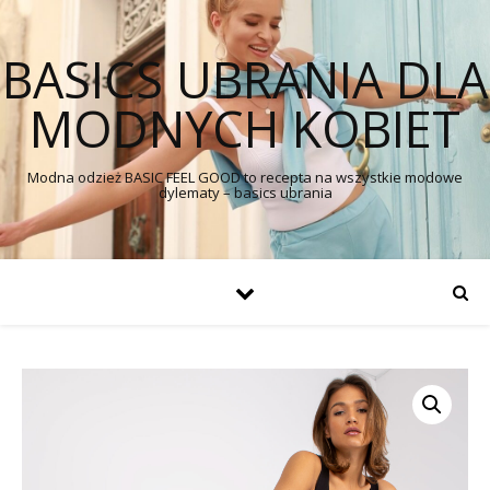
BASICS UBRANIA DLA
MODNYCH KOBIET
Modna odzież BASIC FEEL GOOD to recepta na wszystkie modowe
dylematy – basics ubrania