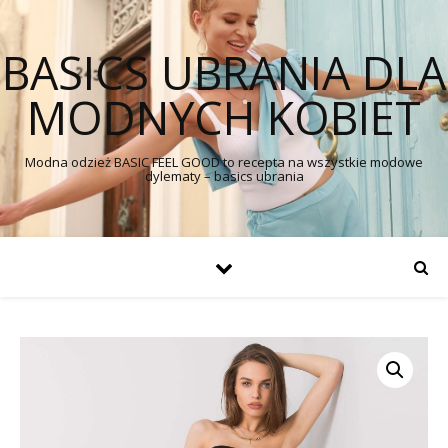
BASICS UBRANIA DLA
MODNYCH KOBIET
Modna odzież BASIC FEEL GOOD to recepta na wszystkie modowe
dylematy – basics ubrania