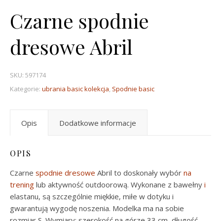
Czarne spodnie
dresowe Abril
SKU:
597174
Kategorie:
ubrania basic kolekcja
,
Spodnie basic
Opis
Dodatkowe informacje
OPIS
Czarne
spodnie dresowe
Abril to doskonały wybór
na
trening
lub aktywność outdoorową. Wykonane z bawełny
i
elastanu, są szczególnie miękkie, miłe w dotyku i
gwarantują wygodę noszenia. Modelka ma na sobie
rozmiar S. Wymiary: szerokość na górze 33 cm, długość