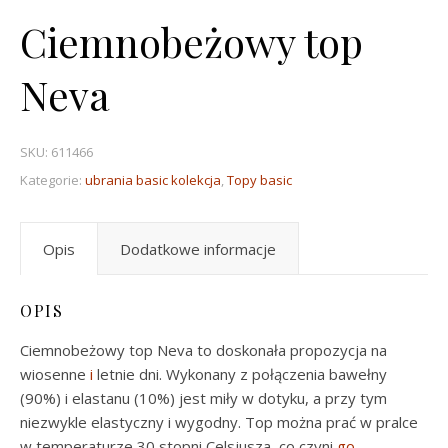
Ciemnobeżowy top
Neva
SKU:
611466
Kategorie:
ubrania basic kolekcja
,
Topy basic
Opis
Dodatkowe informacje
OPIS
Ciemnobeżowy top Neva to doskonała propozycja na
wiosenne
i
letnie dni. Wykonany z połączenia bawełny
(90%) i elastanu (10%) jest miły w dotyku, a przy tym
niezwykle elastyczny i wygodny. Top można prać w pralce
w temperaturze 30 stopni Celsjusza, co czyni
go