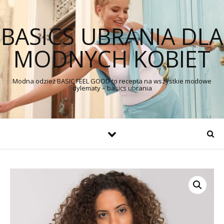
BASICS UBRANIA DLA
MODNYCH KOBIET
Modna odzież BASIC FEEL GOOD to recepta na wszystkie modowe
dylematy – basics ubrania