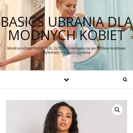
BASICS UBRANIA DLA
MODNYCH KOBIET
Modna odzież BASIC FEEL GOOD to recepta na wszystkie modowe
dylematy – basics ubrania