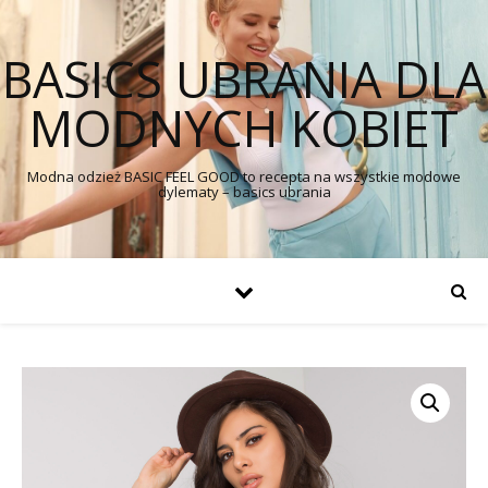
BASICS UBRANIA DLA
MODNYCH KOBIET
Modna odzież BASIC FEEL GOOD to recepta na wszystkie modowe
dylematy – basics ubrania