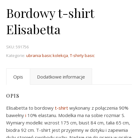
Bordowy t-shirt
Elisabetta
SKU:
591756
Kategorie:
ubrania basic kolekcja
,
T-shirty basic
Opis
Dodatkowe informacje
OPIS
Elisabetta to bordowy
t-shirt
wykonany z połączenia 90%
bawełny
i
10% elastanu. Modelka ma na sobie rozmiar S.
Wymiary modelki: wzrost 175 cm, biust 84 cm, talia 65 cm,
biodra 92 cm. T-shirt jest przyjemny w dotyku i zapewnia
duży stopień swobody ruchu. Nadaje się do prania w pralce