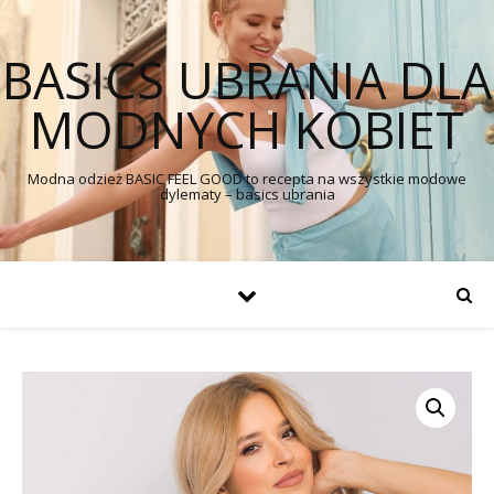
BASICS UBRANIA DLA
MODNYCH KOBIET
Modna odzież BASIC FEEL GOOD to recepta na wszystkie modowe
dylematy – basics ubrania