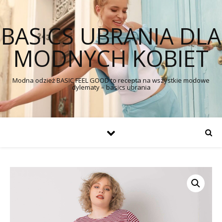
BASICS UBRANIA DLA
MODNYCH KOBIET
Modna odzież BASIC FEEL GOOD to recepta na wszystkie modowe
dylematy – basics ubrania