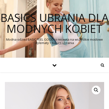
BASICS UBRANIA DLA
MODNYCH KOBIET
Modna odzież BASIC FEEL GOOD to recepta na wszystkie modowe
dylematy – basics ubrania