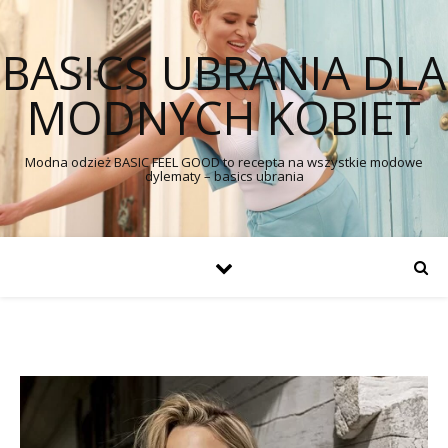
BASICS UBRANIA DLA
MODNYCH KOBIET
Modna odzież BASIC FEEL GOOD to recepta na wszystkie modowe
dylematy – basics ubrania