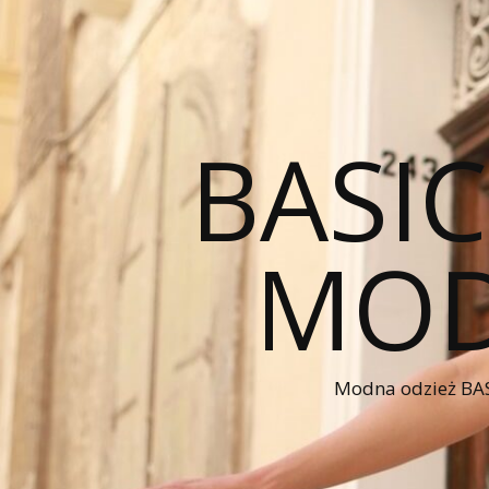
BASI
MOD
Modna odzież BAS