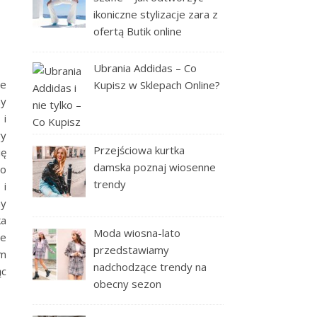
ikoniczne stylizacje zara z
ofertą Butik online
Ubrania Addidas – Co
re
Kupisz w Sklepach Online?
ny
 i
ry
Przejściowa kurtka
ię
damska poznaj wiosenne
go
trendy
 i
ny
ka
Moda wiosna-lato
le
przedstawiamy
ym
nadchodzące trendy na
ąc
obecny sezon