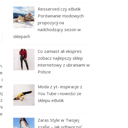
Resserved czy eButik
Porównanie modowych
propozycji na
nadchodzący sezon w
sklepach
Co zamiast ali ekspres
zobacz najlepszy sklep
internetowy z ubraniami w
m.
Polsce
le
 i
le
Moda z yt- inspiracje z
ej
You Tube i nowości ze
 z
sklepu eButik
mi
ie
Zaras Style w Twojej
szafie – Jak odtworzyć