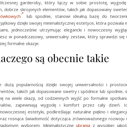
czesnej garderoby, który łączy w sobie prostotę, wygodę
ch, dobrze skrojonych elementów, takich jak dopasowany sweter
łówkowych
lub spodnie, stanowi idealną bazę do tworzen
jątkowy dzięki swojej minimalistycznej estetyce, która pozwala 
kami, jednocześnie utrzymując elegancki i nowoczesny wyglą
jesz w ponadczasowy, uniwersalny zestaw, który sprawdzi się
ziej formalne okazje.
laczego są obecnie takie
e dużą popularnością dzięki swojej uniwersalności i prostoci
ementów, takich jak dopasowane swetry i spódnice lub spodnie, 
ię na wiele okazji, od codziennych wyjść po formalne spotkani
riałów, zapewniają wygodę i komfort przez cały dzień. I
nowoczesnej estetyki, podkreślając naturalne piękno i elegancj
w oraz rosnąca świadomość dotycząca zrównoważonego rozwoju
świadomym wyborem. Minimalistyczne
ubrania
z wysokiej jakoś