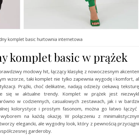
y komplet basic hurtownia internetowa
y komplet basic w prążek
prawdziwy modowy hit, łączący klasykę z nowoczesnym akcente
m wzorze, taki komplet nie tylko zapewnia wygodę i komfort, a
lizacji. Prążki, choć delikatne, nadają odzieży ciekawą teksturę
je się w aktualne trendy. Komplet w prążek jest niezwyk
równo w codziennych, casualowych zestawach, jak i w bardzi
utralnej kolorystyce i prostym fasonom, można go łatwo łączyć
 wyborem na każdą okazję. W połączeniu z minimalistyczny
worzy elegancki, ale wygodny look, który z pewnością przyciągn
współczesnej garderoby.