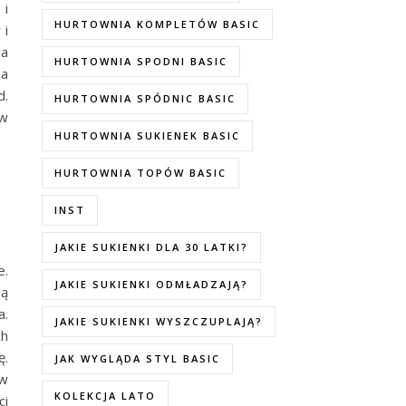
 i
HURTOWNIA KOMPLETÓW BASIC
 i
ia
HURTOWNIA SPODNI BASIC
na
d.
HURTOWNIA SPÓDNIC BASIC
 w
HURTOWNIA SUKIENEK BASIC
HURTOWNIA TOPÓW BASIC
INST
JAKIE SUKIENKI DLA 30 LATKI?
e.
JAKIE SUKIENKI ODMŁADZAJĄ?
są
a.
JAKIE SUKIENKI WYSZCZUPLAJĄ?
ch
ę.
JAK WYGLĄDA STYL BASIC
 w
KOLEKCJA LATO
ci