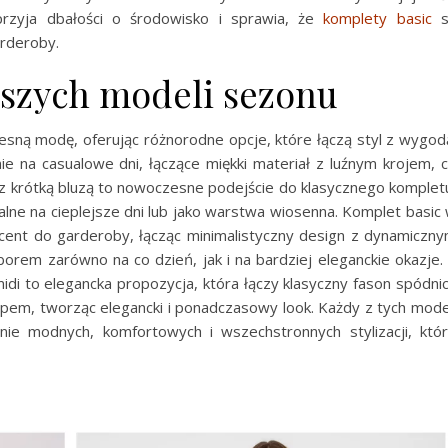
rzyja dbałości o środowisko i sprawia, że
komplety basic
s
rderoby.
wszych modeli sezonu
ną modę, oferując różnorodne opcje, które łączą styl z wygod
e na casualowe dni, łączące miękki materiał z luźnym krojem, 
z krótką bluzą to nowoczesne podejście do klasycznego komplet
idealne na cieplejsze dni lub jako warstwa wiosenna. Komplet basic
cent do garderoby, łącząc minimalistyczny design z dynamiczn
rem zarówno na co dzień, jak i na bardziej eleganckie okazje.
di to elegancka propozycja, która łączy klasyczny fason spódni
pem, tworząc elegancki i ponadczasowy look. Każdy z tych mode
ie modnych, komfortowych i wszechstronnych stylizacji, któ