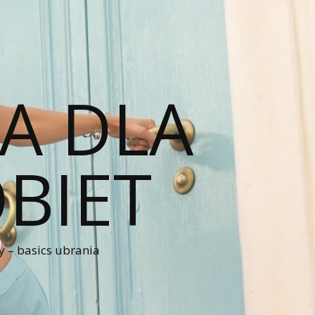
A DLA
BIET
 – basics ubrania