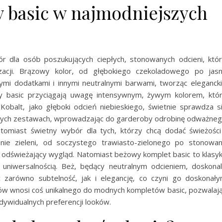
 basic w najmodniejszych
 dla osób poszukujących ciepłych, stonowanych odcieni, któ
lizacji. Brązowy kolor, od głębokiego czekoladowego po jas
mi dodatkami i innymi neutralnymi barwami, tworząc elegancki
ty basic przyciągają uwagę intensywnym, żywym kolorem, któ
 Kobalt, jako głęboki odcień niebieskiego, świetnie sprawdza s
alnych zestawach, wprowadzając do garderoby odrobinę odważne
tomiast świetny wybór dla tych, którzy chcą dodać świeżości
nie zieleni, od soczystego trawiasto-zielonego po stonowa
jąc odświeżający wygląd. Natomiast beżowy komplet basic to klasy
 uniwersalnością. Beż, będący neutralnym odcieniem, doskona
c zarówno subtelność, jak i elegancję, co czyni go doskonał
rów wnosi coś unikalnego do modnych kompletów basic, pozwalaj
dywidualnych preferencji looków.