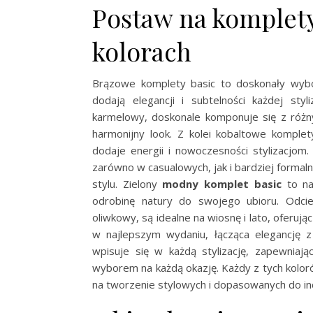
Postaw na komplety
kolorach
Brązowe komplety basic to doskonały wybór
dodają elegancji i subtelności każdej sty
karmelowy, doskonale komponuje się z różny
harmonijny look. Z kolei kobaltowe komple
dodaje energii i nowoczesności stylizacjom.
zarówno w casualowych, jak i bardziej form
stylu. Zielony
modny komplet basic
to na
odrobinę natury do swojego ubioru. Odcie
oliwkowy, są idealne na wiosnę i lato, oferu
w najlepszym wydaniu, łącząca elegancję z
wpisuje się w każdą stylizację, zapewniają
wyborem na każdą okazję. Każdy z tych kolo
na tworzenie stylowych i dopasowanych do in