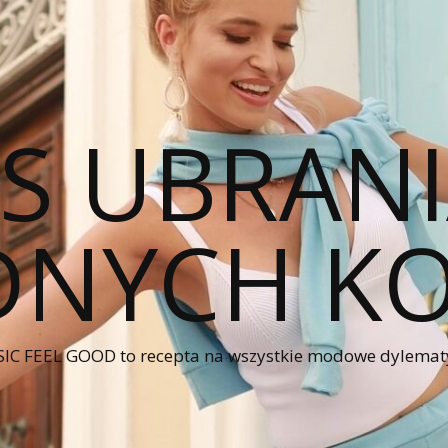
CS UBRANI
NYCH KO
IC FEEL GOOD to recepta na wszystkie modowe dylematy