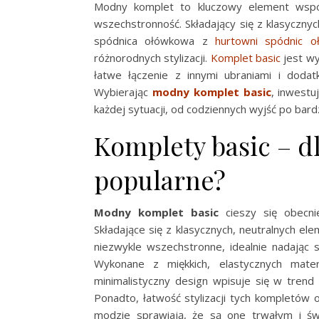
Modny komplet to kluczowy element współ
wszechstronność. Składający się z klasyczny
spódnica ołówkowa z
hurtowni spódnic o
różnorodnych stylizacji.
Komplet basic
jest wy
łatwe łączenie z innymi ubraniami i dodat
Wybierając
modny komplet basic
, inwestu
każdej sytuacji, od codziennych wyjść po bard
Komplety basic – d
popularne?
Modny komplet basic
cieszy się obecni
Składające się z klasycznych, neutralnych el
niezwykle wszechstronne, idealnie nadając s
Wykonane z miękkich, elastycznych mate
minimalistyczny design wpisuje się w trend 
Ponadto, łatwość stylizacji tych kompletó
modzie sprawiają, że są one trwałym i 