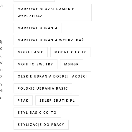
ą
MARKOWE BLUZKI DAMSKIE
WYPRZEDAŻ
MARKOWE UBRANIA
MARKOWE UBRANIA WYPRZEDAŻ
ą.
co
MODA BASIC
MODNE CIUCHY
u,
 w
MOHITO SWETRY
MSNGR
ym
 Z
OLSKIE UBRANIA DOBREJ JAKOŚCI
cy
POLSKIE UBRANIA BASIC
li
re
PTAK
SKLEP EBUTIK.PL
STYL BASIC CO TO
STYLIZACJE DO PRACY