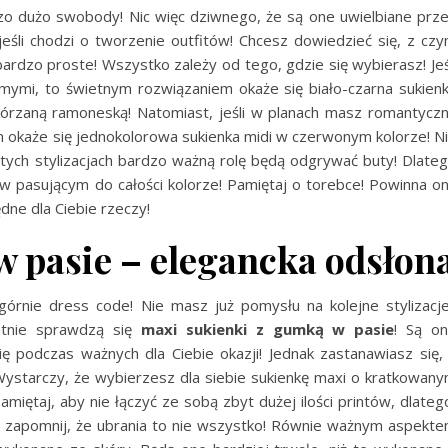
dzo dużo swobody! Nic więc dziwnego, że są one uwielbiane prz
śli chodzi o tworzenie outfitów! Chcesz dowiedzieć się, z cz
bardzo proste! Wszystko zależy od tego, gdzie się wybierasz! Jeś
omymi, to świetnym rozwiązaniem okaże się biało-czarna sukien
rzaną ramoneską! Natomiast, jeśli w planach masz romantycz
 okaże się jednokolorowa sukienka midi w czerwonym kolorze! N
tych stylizacjach bardzo ważną rolę będą odgrywać buty! Dlate
 w pasującym do całości kolorze! Pamiętaj o torebce! Powinna o
dne dla Ciebie rzeczy!
 pasie – elegancka odsłon
dgórnie dress code! Nie masz już pomysłu na kolejne stylizacj
tnie sprawdzą się
maxi sukienki z gumką w pasie
! Są o
ę podczas ważnych dla Ciebie okazji! Jednak zastanawiasz się,
 Wystarczy, że wybierzesz dla siebie sukienkę maxi o kratkowan
miętaj, aby nie łączyć ze sobą zbyt dużej ilości printów, dlateg
Nie zapomnij, że ubrania to nie wszystko! Równie ważnym aspekt