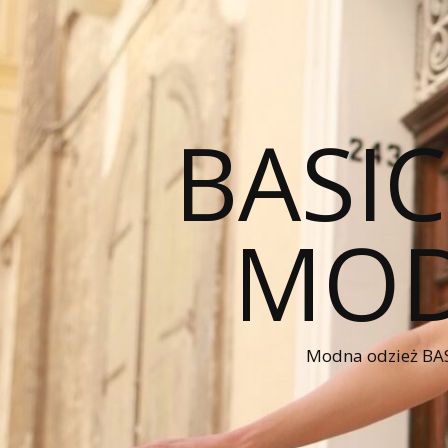
BASI
MOD
Modna odzież BAS