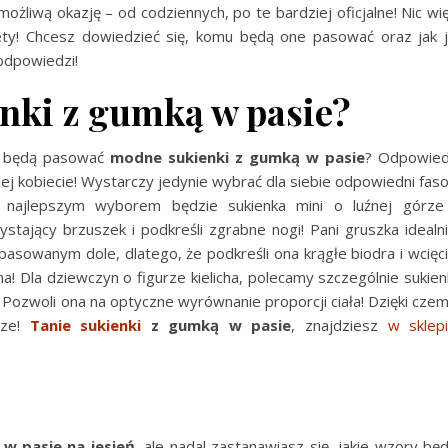
liwą okazję – od codziennych, po te bardziej oficjalne! Nic wi
ety! Chcesz dowiedzieć się, komu będą one pasować oraz jak 
odpowiedzi!
nki z gumką w pasie?
mu będą pasować
modne sukienki z gumką w pasie
? Odpowie
ej kobiecie! Wystarczy jedynie wybrać dla siebie odpowiedni fas
a najlepszym wyborem będzie sukienka mini o luźnej górze
tający brzuszek i podkreśli zgrabne nogi! Pani gruszka idealn
pasowanym dole, dlatego, że podkreśli ona krągłe biodra i wcięc
na! Dla dziewczyn o figurze kielicha, polecamy szczególnie sukien
ozwoli ona na optyczne wyrównanie proporcji ciała! Dzięki cze
sze!
Tanie sukienki
z gumką w pasie
, znajdziesz
w sklep
 w pasie na jesień
, ale nadal zastanawiasz się, jakie wzory bę