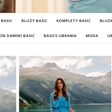
 BASIC
BLUZY BASIC
KOMPLETY BASIC
BLUZK
ON DAMSKI BASIC
BASICS UBRANIA
MODA
UB