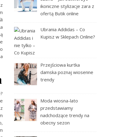
ez
ikoniczne stylizacje zara z
ym
ofertą Butik online
li
ka
Ubrania Addidas – Co
ną
Kupisz w Sklepach Online?
ie
go
na
Przejściowa kurtka
damska poznaj wiosenne
a
trendy
e?
ne
Moda wiosna-lato
 z
przedstawiamy
ym
nadchodzące trendy na
o,
obecny sezon
em