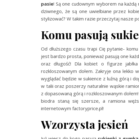
pasie
! Są one cudownym wyborem na każdą moż
dziwnego, że są one uwielbiane przez kobi
stylizować? W takim razie przeczytaj nasze p
Komu pasują sukie
Od dłuższego czasu trapi Cię pytanie- ko
jest bardzo prosta, ponieważ pasują one każd
oraz długość! Dla kobiet o figurze jabłk
rozkloszowanym dołem. Zakryje ona lekko wys
wyglądać będzie w sukience z luźną górą i do
w talii oraz poszerzy naturalnie wąskie ramio
z dopasowaną górą i rozkloszowanym dołem! P
biodra staną się szersze, a ramiona węż
internetowym factoryprice.pl!
Wzorzysta jesień
Już wiesz do kogo pasują
sukienki z gumką