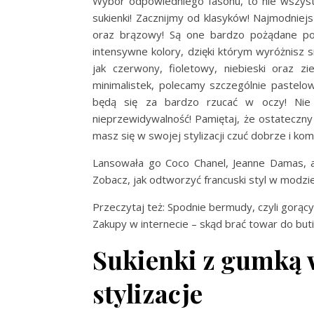
Wybór odpowiedniego fasonu, to nie wszys
sukienki! Zacznijmy od klasyków! Najmodniejs
oraz brązowy! Są one bardzo pożądane pod
intensywne kolory, dzięki którym wyróżnisz s
jak czerwony, fioletowy, niebieski oraz zi
minimalistek, polecamy szczególnie pastelow
będą się za bardzo rzucać w oczy! Nie 
nieprzewidywalność! Pamiętaj, że ostateczny 
masz się w swojej stylizacji czuć dobrze i ko
Lansowała go Coco Chanel, Jeanne Damas, a 
Zobacz, jak odtworzyć francuski styl w modzie
Przeczytaj też: Spodnie bermudy, czyli gorący 
Zakupy w internecie – skąd brać towar do but
Sukienki z gumką 
stylizacje