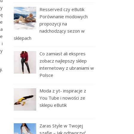
ru
ły
Resserved czy eButik
ię
Porównanie modowych
ie
propozycji na
la
nadchodzący sezon w
ie
sklepach
 i
Ty
Co zamiast ali ekspres
zobacz najlepszy sklep
internetowy z ubraniami w
i.
Polsce
Moda z yt- inspiracje z
You Tube i nowości ze
sklepu eButik
Zaras Style w Twojej
szafie – Jak odtworzyć