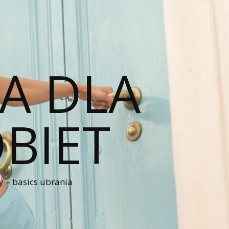
A DLA
BIET
 – basics ubrania