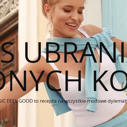
CS UBRANI
NYCH KO
IC FEEL GOOD to recepta na wszystkie modowe dylematy