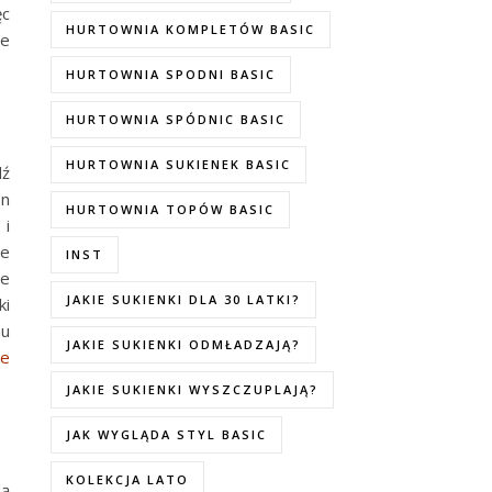
ęc
HURTOWNIA KOMPLETÓW BASIC
je
HURTOWNIA SPODNI BASIC
HURTOWNIA SPÓDNIC BASIC
HURTOWNIA SUKIENEK BASIC
dź
on
HURTOWNIA TOPÓW BASIC
 i
ie
INST
ie
JAKIE SUKIENKI DLA 30 LATKI?
ki
mu
JAKIE SUKIENKI ODMŁADZAJĄ?
ie
JAKIE SUKIENKI WYSZCZUPLAJĄ?
JAK WYGLĄDA STYL BASIC
KOLEKCJA LATO
dą