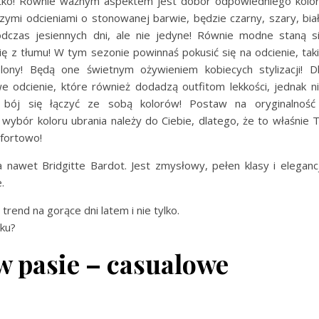
tko! Równie ważnym aspektem jest dobór odpowiedniego kolo
zymi odcieniami o stonowanej barwie, będzie czarny, szary, bia
czas jesiennych dni, ale nie jedyne! Równie modne staną s
ię z tłumu! W tym sezonie powinnaś pokusić się na odcienie, tak
elony! Będą one świetnym ożywieniem kobiecych stylizacji! D
e odcienie, które również dodadzą outfitom lekkości, jednak n
bój się łączyć ze sobą kolorów! Postaw na oryginalność
wybór koloru ubrania należy do Ciebie, dlatego, że to właśnie 
mfortowo!
nawet Bridgitte Bardot. Jest zmysłowy, pełen klasy i elegancj
.
trend na gorące dni latem i nie tylko.
iku?
w pasie – casualowe