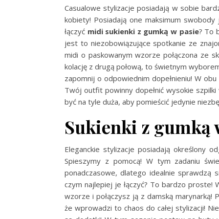
Casualowe stylizacje posiadają w sobie bar
kobiety! Posiadają one maksimum swobody je
łączyć
midi sukienki z gumką w pasie
? To 
jest to niezobowiązujące spotkanie ze znaj
midi o paskowanym wzorze połączona ze skó
kolację z drugą połową, to świetnym wyborem
zapomnij o odpowiednim dopełnieniu! W obu 
Twój outfit powinny dopełnić wysokie szpilki
być na tyle duża, aby pomieścić jedynie niezbę
Sukienki z gumką w
Eleganckie stylizacje posiadają określony o
Spieszymy z pomocą! W tym zadaniu świe
ponadczasowe, dlatego idealnie sprawdzą si
czym najlepiej je łączyć? To bardzo proste!
wzorze i połączysz ją z damską marynarką! Pa
że wprowadzi to chaos do całej stylizacji! 