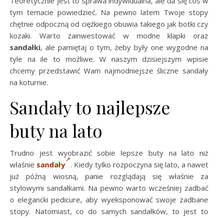
Teoretycznie jest to sprawa indywidualna, ale da się coś w
tym temacie powiedzieć. Na pewno latem Twoje stopy
chętnie odpoczną od ciężkiego obuwia takiego jak botki czy
kozaki. Warto zainwestować w modne klapki oraz
sandałki
, ale pamiętaj o tym, żeby były one wygodne na
tyle na ile to możliwe. W naszym dzisiejszym wpisie
chcemy przedstawić Wam najmodniejsze śliczne sandały
na koturnie.
Sandały to najlepsze
buty na lato
Trudno jest wyobrazić sobie lepsze buty na lato niż
właśnie
sandały
. Kiedy tylko rozpoczyna się lato, a nawet
już późną wiosną, panie rozglądają się właśnie za
stylowymi sandałkami. Na pewno warto wcześniej zadbać
o elegancki pedicure, aby wyeksponować swoje zadbane
stopy. Natomiast, co do samych sandałków, to jest to