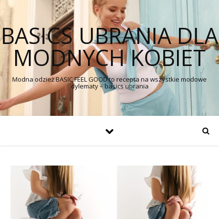
BASICS UBRANIA DLA
MODNYCH KOBIET
Modna odzież BASIC FEEL GOOD to recepta na wszystkie modowe
dylematy – basics ubrania