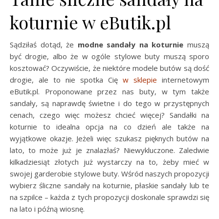
koturnie w eButik.pl
Sądziłaś dotąd, że
modne sandały na koturnie
muszą
być drogie, albo że w ogóle stylowe buty muszą sporo
kosztować? Oczywiście, że niektóre modele butów są dość
drogie, ale to nie spotka Cię
w sklepie
internetowym
eButik.pl. Proponowane przez nas buty, w tym także
sandały, są naprawdę świetne i do tego w przystępnych
cenach, czego więc możesz chcieć więcej? Sandałki na
koturnie to idealna opcja na co dzień ale także na
wyjątkowe okazje. Jeżeli więc szukasz pięknych butów na
lato, to może już je znalazłaś? Niewykluczone. Zaledwie
kilkadziesiąt złotych już wystarczy na to, żeby mieć w
swojej garderobie stylowe buty. Wśród naszych propozycji
wybierz śliczne sandały na koturnie, płaskie sandały lub te
na szpilce – każda z tych propozycji doskonale sprawdzi się
na lato i późną wiosnę.