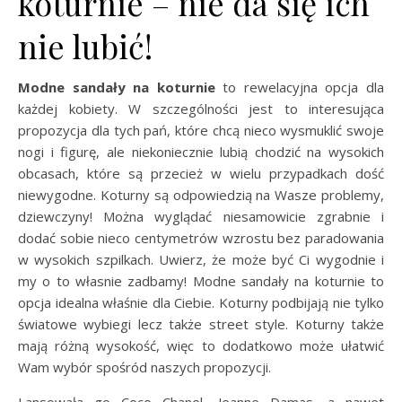
koturnie – nie da się ich
nie lubić!
Modne sandały na koturnie
to rewelacyjna opcja dla
każdej kobiety. W szczególności jest to interesująca
propozycja dla tych pań, które chcą nieco wysmuklić swoje
nogi i figurę, ale niekoniecznie lubią chodzić na wysokich
obcasach, które są przecież w wielu przypadkach dość
niewygodne. Koturny są odpowiedzią na Wasze problemy,
dziewczyny! Można wyglądać niesamowicie zgrabnie i
dodać sobie nieco centymetrów wzrostu bez paradowania
w wysokich szpilkach. Uwierz, że może być Ci wygodnie i
my o to własnie zadbamy! Modne sandały na koturnie to
opcja idealna właśnie dla Ciebie. Koturny podbijają nie tylko
światowe wybiegi lecz także street style. Koturny także
mają różną wysokość, więc to dodatkowo może ułatwić
Wam wybór spośród naszych propozycji.
Lansowała go Coco Chanel, Jeanne Damas, a nawet