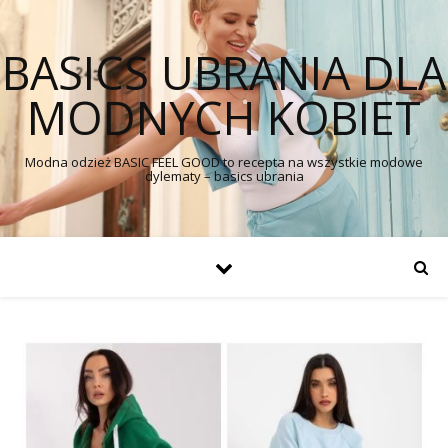
BASICS UBRANIA DLA
MODNYCH KOBIET
Modna odzież BASIC FEEL GOOD to recepta na wszystkie modowe
dylematy – basics ubrania