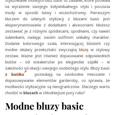
Stylizowanie modnych bluz basic to zadanie, które pozwala
na wyrażenie swojego indywidualnego stylu i poczucia
mody w sposób łatwy i wszechstronny. Pierwszym
kluczem do udanych stylizacji z bluzami basic jest
eksperymentowanie z dodatkami i akcesoriami. Możesz
zestawiać je z różnymi spódnicami, spodniami, czy nawet
sukienkami, nadając swoim outfitom unikalny charakter.
Dodanie kolorowego szala, interesującej biżuterii czy
modne okulary przekształci zwyczajną
bluzę
w stylowy
zestaw. Ważne jest również dopasowanie odpowiednich
butów – od sneakersów po eleganckie szpilki – w
zależności od okazji i swojego osobistego stylu. Bluzy basic
z butiku
pozwalają na swobodne mieszanie i
dopasowywanie elementów garderoby, co sprawia, że
możliwości stylizacyjne są nieograniczone. Dlaczego warto
chodzić w
bluzach
w chłodniejsze pory roku?
Modne bluzy basic