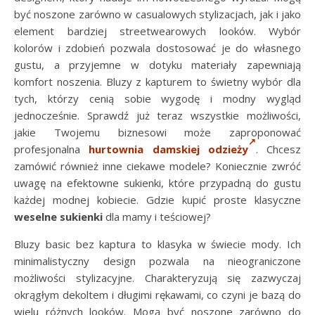
być noszone zarówno w casualowych stylizacjach, jak i jako
element bardziej streetwearowych looków. Wybór
kolorów i zdobień pozwala dostosować je do własnego
gustu, a przyjemne w dotyku materiały zapewniają
komfort noszenia. Bluzy z kapturem to świetny wybór dla
tych, którzy cenią sobie wygodę i modny wygląd
jednocześnie. Sprawdź już teraz wszystkie możliwości,
jakie Twojemu biznesowi może zaproponować
profesjonalna
hurtownia damskiej odzieży
. Chcesz
zamówić również inne ciekawe modele? Koniecznie zwróć
uwagę na efektowne sukienki, które przypadną do gustu
każdej modnej kobiecie. Gdzie kupić proste klasyczne
weselne sukienki
dla mamy i teściowej?
Bluzy basic bez kaptura to klasyka w świecie mody. Ich
minimalistyczny design pozwala na nieograniczone
możliwości stylizacyjne. Charakteryzują się zazwyczaj
okrągłym dekoltem i długimi rękawami, co czyni je bazą do
wielu różnych looków. Mogą być noszone zarówno do