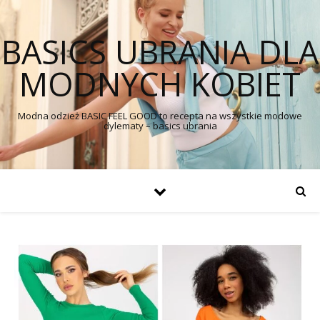
BASICS UBRANIA DLA
MODNYCH KOBIET
Modna odzież BASIC FEEL GOOD to recepta na wszystkie modowe
dylematy – basics ubrania