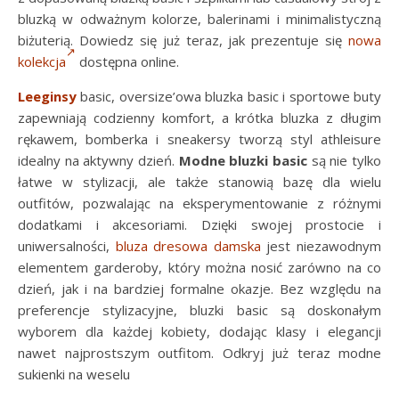
bluzką w odważnym kolorze, balerinami i minimalistyczną
biżuterią. Dowiedz się już teraz, jak prezentuje się
nowa
kolekcja
dostępna online.
Leeginsy
basic, oversize’owa bluzka basic i sportowe buty
zapewniają codzienny komfort, a krótka bluzka z długim
rękawem, bomberka i sneakersy tworzą styl athleisure
idealny na aktywny dzień.
Modne bluzki basic
są nie tylko
łatwe w stylizacji, ale także stanowią bazę dla wielu
outfitów, pozwalając na eksperymentowanie z różnymi
dodatkami i akcesoriami. Dzięki swojej prostocie i
uniwersalności,
bluza dresowa damska
jest niezawodnym
elementem garderoby, który można nosić zarówno na co
dzień, jak i na bardziej formalne okazje. Bez względu na
preferencje stylizacyjne, bluzki basic są doskonałym
wyborem dla każdej kobiety, dodając klasy i elegancji
nawet najprostszym outfitom. Odkryj już teraz modne
sukienki na weselu