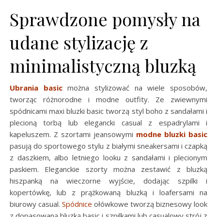
Sprawdzone pomysły na
udane stylizację z
minimalistyczną bluzką
Ubrania basic
można stylizować na wiele sposobów,
tworząc różnorodne i modne outfity. Ze zwiewnymi
spódnicami maxi bluzki basic tworzą styl boho z sandałami i
plecioną torbą lub elegancki casual z espadrylami i
kapeluszem. Z szortami jeansowymi
modne bluzki basic
pasują do sportowego stylu z białymi sneakersami i czapką
z daszkiem, albo letniego looku z sandałami i plecionym
paskiem. Eleganckie szorty można zestawić z bluzką
hiszpanką na wieczorne wyjście, dodając szpilki i
kopertówkę, lub z prążkowaną bluzką i loafersami na
biurowy casual.
Spódnice
ołówkowe tworzą biznesowy look
z dopasowaną bluzką basic i szpilkami lub casualowy strój z