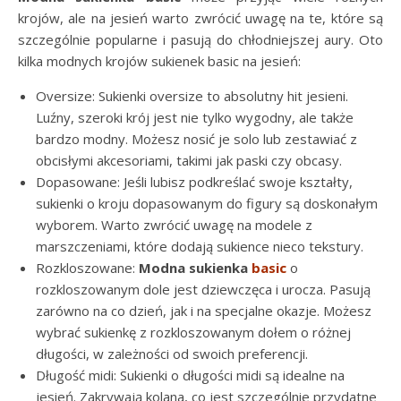
krojów, ale na jesień warto zwrócić uwagę na te, które są
szczególnie popularne i pasują do chłodniejszej aury. Oto
kilka modnych krojów sukienek basic na jesień:
Oversize: Sukienki oversize to absolutny hit jesieni.
Luźny, szeroki krój jest nie tylko wygodny, ale także
bardzo modny. Możesz nosić je solo lub zestawiać z
obcisłymi akcesoriami, takimi jak paski czy obcasy.
Dopasowane: Jeśli lubisz podkreślać swoje kształty,
sukienki o kroju dopasowanym do figury są doskonałym
wyborem. Warto zwrócić uwagę na modele z
marszczeniami, które dodają sukience nieco tekstury.
Rozkloszowane:
Modna sukienka
basic
o
rozkloszowanym dole jest dziewczęca i urocza. Pasują
zarówno na co dzień, jak i na specjalne okazje. Możesz
wybrać sukienkę z rozkloszowanym dołem o różnej
długości, w zależności od swoich preferencji.
Długość midi: Sukienki o długości midi są idealne na
jesień. Zakrywają kolana, co jest szczególnie przydatne