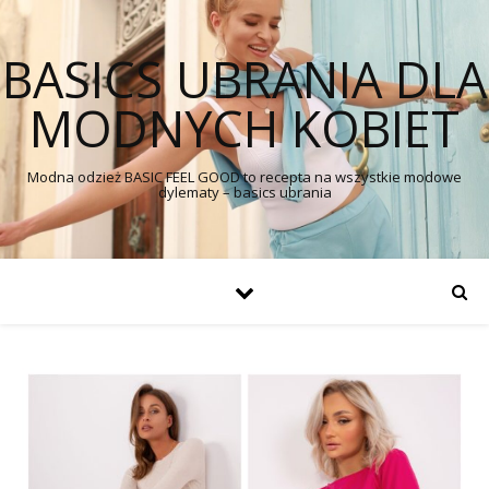
BASICS UBRANIA DLA
MODNYCH KOBIET
Modna odzież BASIC FEEL GOOD to recepta na wszystkie modowe
dylematy – basics ubrania