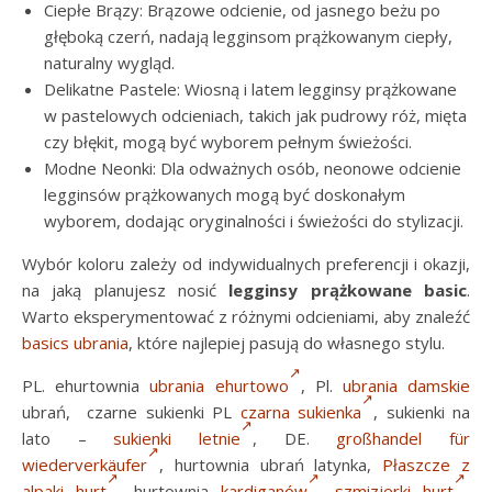
Ciepłe Brązy: Brązowe odcienie, od jasnego beżu po
głęboką czerń, nadają legginsom prążkowanym ciepły,
naturalny wygląd.
Delikatne Pastele: Wiosną i latem legginsy prążkowane
w pastelowych odcieniach, takich jak pudrowy róż, mięta
czy błękit, mogą być wyborem pełnym świeżości.
Modne Neonki: Dla odważnych osób, neonowe odcienie
legginsów prążkowanych mogą być doskonałym
wyborem, dodając oryginalności i świeżości do stylizacji.
Wybór koloru zależy od indywidualnych preferencji i okazji,
na jaką planujesz nosić
legginsy prążkowane basic
.
Warto eksperymentować z różnymi odcieniami, aby znaleźć
basics ubrania
, które najlepiej pasują do własnego stylu.
PL. ehurtownia
ubrania
ehurtowo
, Pl.
ubrania damskie
ubrań,
czarne sukienki PL
czarna sukienka
,
sukienki na
lato –
sukienki letnie
,
DE.
großhandel für
wiederverkäufer
, hurtownia ubrań latynka,
Płaszcze z
alpaki hurt
, hurtownia
kardiganów
,
szmizjerki hurt
,