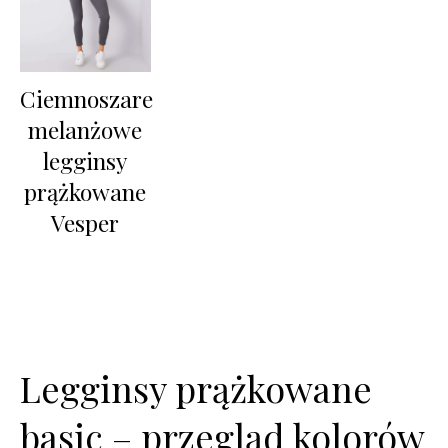
Ciemnoszare
melanżowe
legginsy
prążkowane
Vesper
Legginsy prążkowane
basic – przegląd kolorów