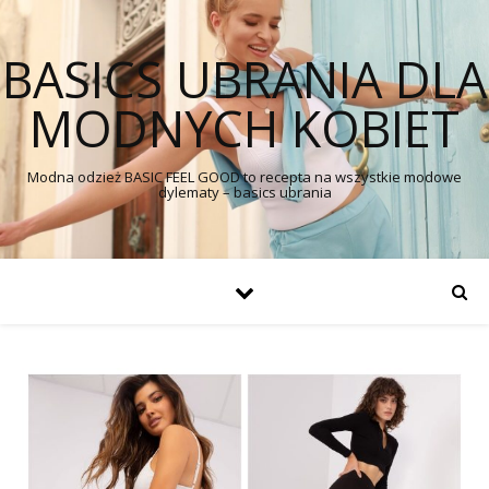
BASICS UBRANIA DLA
MODNYCH KOBIET
Modna odzież BASIC FEEL GOOD to recepta na wszystkie modowe
dylematy – basics ubrania