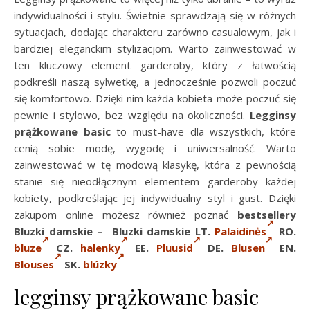
indywidualności i stylu. Świetnie sprawdzają się w różnych
sytuacjach, dodając charakteru zarówno casualowym, jak i
bardziej eleganckim stylizacjom. Warto zainwestować w
ten kluczowy element garderoby, który z łatwością
podkreśli naszą sylwetkę, a jednocześnie pozwoli poczuć
się komfortowo. Dzięki nim każda kobieta może poczuć się
pewnie i stylowo, bez względu na okoliczności.
Legginsy
prążkowane basic
to must-have dla wszystkich, które
cenią sobie modę, wygodę i uniwersalność. Warto
zainwestować w tę modową klasykę, która z pewnością
stanie się nieodłącznym elementem garderoby każdej
kobiety, podkreślając jej indywidualny styl i gust. Dzięki
zakupom online możesz również poznać
bestsellery
Bluzki damskie – Bluzki damskie LT.
Palaidinės
RO.
bluze
CZ.
halenky
EE.
Pluusid
DE.
Blusen
EN.
Blouses
SK.
blúzky
legginsy prążkowane basic