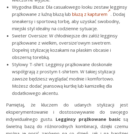
Wygodna Bluza: Dla casualowego looku zestaw legginsy
prążkowane z luźną bluzą lub
bluzą z kapturem
. Dodaj
sneakersy i sportową torbę, aby uzyskać swobodny,
miejski styl idealny na codzienne sytuacje.
Sweter Oversize: W chłodniejsze dni załóż legginsy
prążkowane z wielkim, oversize’owym swetrem.
Dopełnij stylizację kozakami na płaskim obcasie i
obszerną torebką.
Stylowy T-shirt: Legginsy prążkowane doskonale
współgrają z prostym t-shirtem. W takiej stylizacji
zawsze będziesz wyglądać modnie i komfortowo.
Możesz dodać jeansową kurtkę lub kamizelkę dla
dodatkowego akcentu.
Pamiętaj, że kluczem do udanych stylizacji jest
eksperymentowanie i dostosowywanie do swojego
indywidualnego gustu.
Legginsy prążkowane basic
są
świetną bazą do różnorodnych kombinacji, dzięki czemu
można je nosić zarówno na co dzień, jak i na bardziej