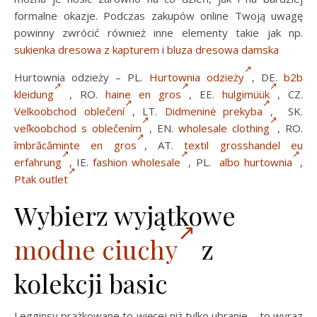
formalne okazje. Podczas zakupów online Twoją uwagę
powinny zwrócić również inne elementy takie jak np.
sukienka dresowa z kapturem
i
bluza dresowa damska
Hurtownia odzieży – PL.
Hurtownia odzieży
, DE.
b2b
kleidung
, RO.
haine en gros
, EE.
hulgimüük
, CZ.
Velkoobchod oblečení
, LT.
Didmeninė prekyba
, SK.
veľkoobchod s oblečením
, EN.
wholesale clothing
, RO.
îmbrăcăminte en gros
, AT.
textil grosshandel eu
erfahrung
, IE.
fashion wholesale
, PL.
albo hurtownia
,
Ptak outlet
Wybierz wyjątkowe
modne ciuchy
z
kolekcji basic
Legginsy prążkowane to więcej niż tylko ubranie – to wyraz