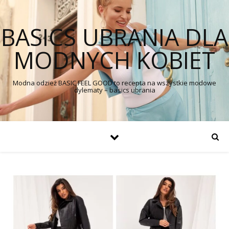
BASICS UBRANIA DLA
MODNYCH KOBIET
Modna odzież BASIC FEEL GOOD to recepta na wszystkie modowe
dylematy – basics ubrania