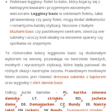
Fioletowe legginsy: Fiolet to kolor, który kojarzy się z
kwitnącymi kwiatami i przyjemnymi wiosennymi
wieczorami.
Legginsy basic
w odcieniach fioletu, takie
jak lawendowy czy jasny fiolet, mogą dodać delikatności
i romantyzmu każdej stylizacji. Noszone z białymi
bluzkami basic
czy pastelowymi swetrami, stworzą one
subtelny i uroczy look idealny na wiosenne spacery czy
spotkania ze znajomymi.
Te różnorodne kolory legginsów basic są doskonałym
wyborem na wiosnę, pozwalając na tworzenie świeżych,
modnych i wyrazistych stylizacji, które będą pasować do
różnych okazji i nastrojów sezonu. Prawdziwym modowym
hitem sezonu jest również
dresowa sukienka z kapturem
oraz wygodny
t shirt damski basic
Odkryj kurtki damskie –
PL.
kurtka zimowa
damska
LT.
striukės
RO,
Jachete
dama
DE.
Damanjacken
CZ.
Bundy
EE.
Naiste
Jakid
EN.
Jackets
SK.
Bundy
,
Dygsniuotos striukės