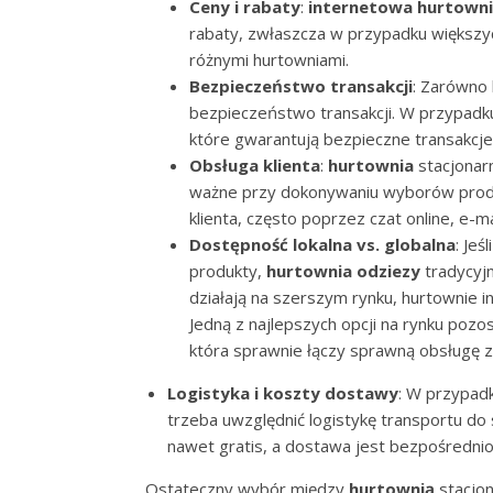
Ceny i rabaty
:
internetowa hurtown
rabaty, zwłaszcza w przypadku większ
różnymi hurtowniami.
Bezpieczeństwo transakcji
: Zarówno 
bezpieczeństwo transakcji. W przypadku
które gwarantują bezpieczne transakcje
Obsługa klienta
:
hurtownia
stacjonarn
ważne przy dokonywaniu wyborów produ
klienta, często poprzez czat online, e-ma
Dostępność lokalna vs. globalna
: Je
produkty,
hurtownia odziezy
tradycyj
działają na szerszym rynku, hurtownie 
Jedną z najlepszych opcji na rynku pozos
która sprawnie łączy sprawną obsługę z
Logistyka i koszty dostawy
: W przypad
trzeba uwzględnić logistykę transportu d
nawet gratis, a dostawa jest bezpośredni
Ostateczny wybór między
hurtownią
stacjon