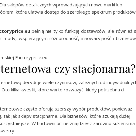
 Dla sklepów detalicznych wprowadzających nowe marki lub
ródłem, które ułatwia dostęp do szerokiego spektrum produktów 
ctoryprice.eu
pełnią nie tylko funkcję dostawców, ale również 
z mody, wspierającym różnorodność, innowacyjność i bizneso
mskiej Factoryprice.eu
internetowa czy stacjonarna?
ternetową decyduje wiele czynników, zależnych od indywidualnyc
 Oto kilka kwestii, które warto rozważyć, kiedy potrzebna ci
nternetowe często oferują szerszy wybór produktów, ponieważ
, tak jak sklepy stacjonarne. Dla biznesów, które szukają dużej
orzystniejsze. W hurtowni online znajdziesz zarówno sukienki na
 swetry.