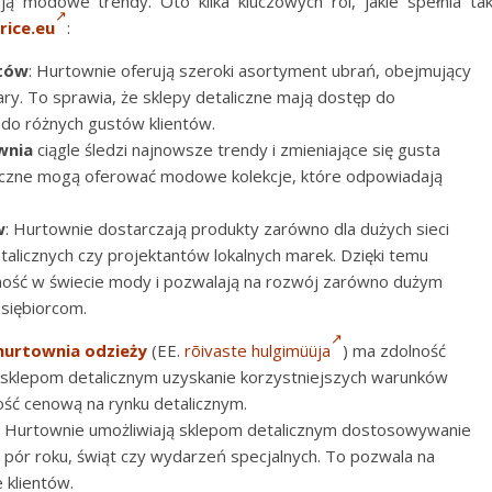
ją modowe trendy. Oto kilka kluczowych ról, jakie spełnia ta
rice.eu
:
któw
: Hurtownie oferują szeroki asortyment ubrań, obejmujący
iary. To sprawia, że sklepy detaliczne mają dostęp do
 do różnych gustów klientów.
wnia
ciągle śledzi najnowsze trendy i zmieniające się gusta
liczne mogą oferować modowe kolekcje, które odpowiadają
w
: Hurtownie dostarczają produkty zarówno dla dużych sieci
talicznych czy projektantów lokalnych marek. Dzięki temu
ność w świecie mody i pozwalają na rozwój zarówno dużym
dsiębiorcom.
hurtownia odzieży
(EE.
rõivaste hulgimüüja
) ma zdolność
 sklepom detalicznym uzyskanie korzystniejszych warunków
ość cenową na rynku detalicznym.
: Hurtownie umożliwiają sklepom detalicznym dostosowywanie
pór roku, świąt czy wydarzeń specjalnych. To pozwala na
 klientów.