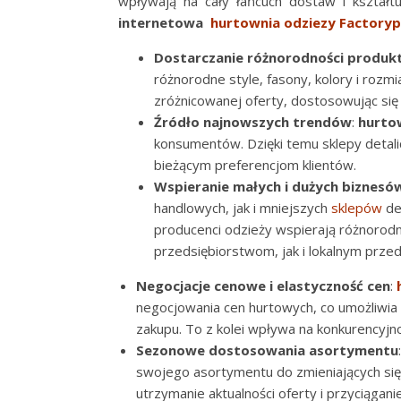
wpływają na cały łańcuch dostaw i kształtu
internetowa
hurtownia odziezy Factoryp
Dostarczanie różnorodności produ
różnorodne style, fasony, kolory i rozm
zróżnicowanej oferty, dostosowując się
Źródło najnowszych trendów
:
hurto
konsumentów. Dzięki temu sklepy deta
bieżącym preferencjom klientów.
Wspieranie małych i dużych biznesó
handlowych, jak i mniejszych
sklepów
de
producenci odzieży wspierają różnorod
przedsiębiorstwom, jak i lokalnym prze
Negocjacje cenowe i elastyczność cen
:
negocjowania cen hurtowych, co umożliwia
zakupu. To z kolei wpływa na konkurencyjn
Sezonowe dostosowania asortymentu
swojego asortymentu do zmieniających się 
utrzymanie aktualności oferty i przyciąganie