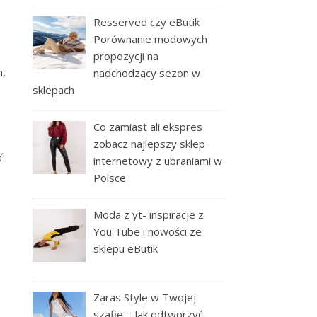
Resserved czy eButik
Porównanie modowych
propozycji na
m,
nadchodzący sezon w
sklepach
Co zamiast ali ekspres
zobacz najlepszy sklep
ć
internetowy z ubraniami w
Polsce
Moda z yt- inspiracje z
You Tube i nowości ze
sklepu eButik
Zaras Style w Twojej
szafie – Jak odtworzyć