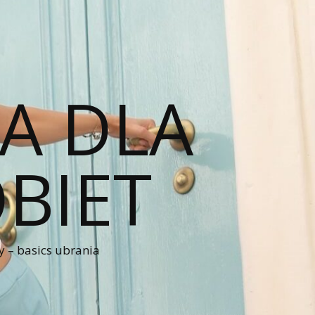
A DLA
BIET
 – basics ubrania