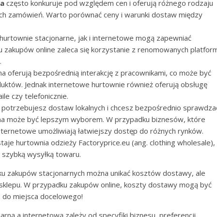
ia
często konkuruje pod względem cen i oferują różnego rodzaju
ych zamówień. Warto porównać ceny i warunki dostaw między
hurtownie stacjonarne, jak i internetowe mogą zapewniać
 zakupów online zaleca się korzystanie z renomowanych platfor
.
a oferują bezpośrednią interakcję z pracownikami, co może być
któw. Jednak internetowe hurtownie również oferują obsługę
ile czy telefonicznie.
śli potrzebujesz dostaw lokalnych i chcesz bezpośrednio sprawdza
na może być lepszym wyborem. W przypadku biznesów, które
internetowe umożliwiają łatwiejszy dostęp do różnych rynków.
taje hurtownia odzieży Factoryprice.eu (ang. clothing wholesale),
 szybką wysyłką towaru.
ku zakupów stacjonarnych można unikać kosztów dostawy, ale
o sklepu. W przypadku zakupów online, koszty dostawy mogą być
o do miejsca docelowego!
arną a internetową zależy od specyfiki biznesu, preferencji