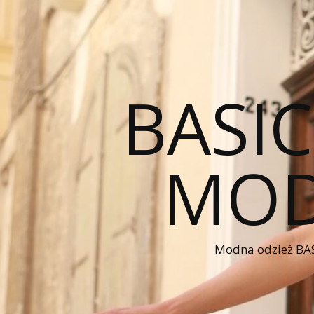
BASI
MOD
Modna odzież BAS