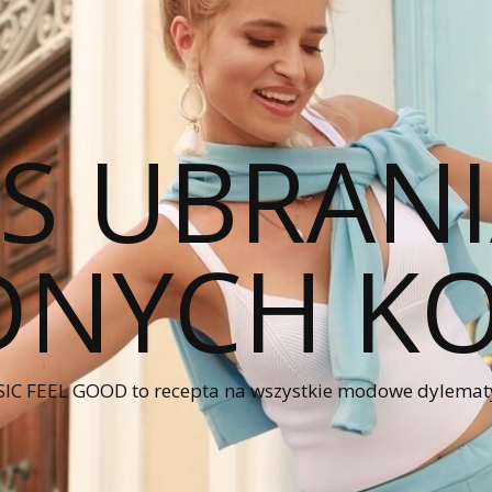
CS UBRANI
NYCH KO
IC FEEL GOOD to recepta na wszystkie modowe dylematy