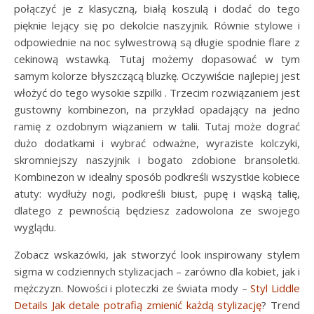
połączyć je z klasyczną, białą koszulą i dodać do tego
pięknie lejący się po dekolcie naszyjnik. Równie stylowe i
odpowiednie na noc sylwestrową są długie spodnie flare z
cekinową wstawką. Tutaj możemy dopasować w tym
samym kolorze błyszczącą bluzkę. Oczywiście najlepiej jest
włożyć do tego wysokie szpilki . Trzecim rozwiązaniem jest
gustowny kombinezon, na przykład opadający na jedno
ramię z ozdobnym wiązaniem w talii. Tutaj może dograć
dużo dodatkami i wybrać odważne, wyraziste kolczyki,
skromniejszy naszyjnik i bogato zdobione bransoletki.
Kombinezon w idealny sposób podkreśli wszystkie kobiece
atuty: wydłuży nogi, podkreśli biust, pupę i wąską talię,
dlatego z pewnością będziesz zadowolona ze swojego
wyglądu.
Zobacz wskazówki, jak stworzyć look inspirowany stylem
sigma w codziennych stylizacjach – zarówno dla kobiet, jak i
mężczyzn. Nowości i ploteczki ze świata mody –
Styl Liddle
Details Jak detale potrafią zmienić każdą stylizację
? Trend