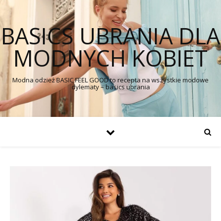
BASICS UBRANIA DLA
MODNYCH KOBIET
Modna odzież BASIC FEEL GOOD to recepta na wszystkie modowe
dylematy – basics ubrania