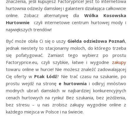
znaczenia, jeśli kupujesz Factoryprice! Jest to internetowa
hurtownia odzieży damskiej i galanterii działająca całkowicie
online. Zobacz alternatywę dla
Wólka Kosowska
Hurtownie
czyli internetowe centrum hurtowej mody i
największych trendów!
Być może obiła Ci się o uszy
Giełda odzieżowa Poznań
,
jednak niestety to stacjonarny moloch, do którego trzeba
się pofatygować. Zamiast tego wybierz po prostu
Factoryprice.eu, czyli szybkie, łatwe i wygodne
zakupy
towaru online w hurcie! Nie możesz znaleźć zadowalającej
Cię oferty w
Ptak Łódź
? Nie trać czasu na szukanie, po
prostu wejdź na stronę
e hurtownia
i odkryj mnóstwo
modnych ubrań damskich w najbardziej konkurencyjnych
cenach hurtowych na rynku! Bez szukania, bez jeżdżenia,
bez stresu – u nas zrobisz zakupy wygodnie online z
każdego miejsca w Polsce i na świecie.