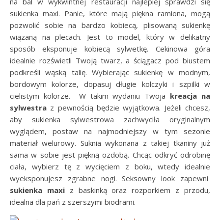
na bal w wykwintnej restauracji najlepiej sprawdzi się
sukienka maxi. Panie, które mają piękna ramiona, mogą
pozwolić sobie na bardzo kobiecą, plisowaną sukienkę
wiązaną na plecach. Jest to model, który w delikatny
sposób eksponuje kobiecą sylwetkę. Cekinowa góra
idealnie rozświetli Twoją twarz, a ściągacz pod biustem
podkreśli wąską talię. Wybierając sukienkę w modnym,
bordowym kolorze, dopasuj długie kolczyki i szpilki w
cielistym kolorze. W takim wydaniu Twoja
kreacja na
sylwestra
z pewnością będzie wyjątkowa. Jeżeli chcesz,
aby sukienka sylwestrowa zachwyciła oryginalnym
wyglądem, postaw na najmodniejszy w tym sezonie
materiał welurowy. Suknia wykonana z takiej tkaniny już
sama w sobie jest piękną ozdobą. Chcąc odkryć odrobinę
ciała, wybierz tę z wycięciem z boku, wtedy idealnie
wyeksponujesz zgrabne nogi. Seksowny look zapewni
sukienka maxi
z baskinką oraz rozporkiem z przodu,
idealna dla pań z szerszymi biodrami.