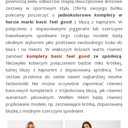
pewnością wielu odbiorców znajdą dwuczęściowe dresowe
zestawy w sportowym stylu. Ofertę swojego butiku
polecamy poszerzyć o
jednokolorowe komplety w
hurcie marki basic feel good
z bluzą z kapturem. W
połączeniu z dopasowanymi joggerami lub szerszymi
bawełnianymi spodniami tego rodzaju modele będą
idealnym wyborem jako podstawa swobodnego looku do
biura i na miasto. W większych ilościach warto również
zamówić
komplety basic feel good
ze spódnicą
.
Niezwykle kobiecym połączeniem będzie miks krótkiej,
luźnej bluzy z kapturem z dopasowaną spódnicą. Ten
zestaw przekona do siebie nawet najbardziej nieufne
fashionistki! Nie można oczywiście zapominać również
basicowych kompletach z trójkolorową bluzą, jak również
wariantach pikowanych. Wielkim hitem będą również
prążkowane modele, np. zestawiające krótką, dopasowaną
bluzkę z modnymi szerszymi spodniami.