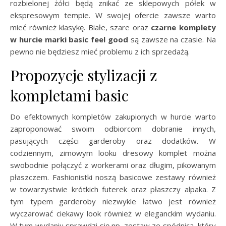
rozbielonej żółci będą znikać ze sklepowych półek w
ekspresowym tempie. W swojej ofercie zawsze warto
mieć również klasykę. Białe, szare oraz
czarne komplety
w hurcie marki basic feel good
są zawsze na czasie. Na
pewno nie będziesz mieć problemu z ich sprzedażą.
Propozycje stylizacji z
kompletami basic
Do efektownych kompletów zakupionych w hurcie warto
zaproponować swoim odbiorcom dobranie innych,
pasujących części garderoby oraz dodatków. W
codziennym, zimowym looku dresowy komplet można
swobodnie połączyć z workerami oraz długim, pikowanym
płaszczem. Fashionistki noszą basicowe zestawy również
w towarzystwie krótkich futerek oraz płaszczy alpaka. Z
tym typem garderoby niezwykle łatwo jest również
wyczarować ciekawy look również w eleganckim wydaniu.
W tym wydaniu sprawdzi się np. zestaw ze spódnicą, który