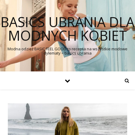
BASICS UBRANIA DLA
MODNYCH KOBIET
Modna odzież BASIC FEEL GOOD to recepta na wszystkie modowe
dylematy – basics ubrania