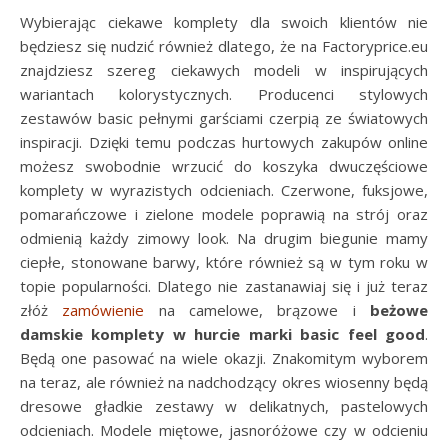
Wybierając ciekawe komplety dla swoich klientów nie
będziesz się nudzić również dlatego, że na Factoryprice.eu
znajdziesz szereg ciekawych modeli w inspirujących
wariantach kolorystycznych. Producenci stylowych
zestawów basic pełnymi garściami czerpią ze światowych
inspiracji. Dzięki temu podczas hurtowych zakupów online
możesz swobodnie wrzucić do koszyka dwuczęściowe
komplety w wyrazistych odcieniach. Czerwone, fuksjowe,
pomarańczowe i zielone modele poprawią na strój oraz
odmienią każdy zimowy look. Na drugim biegunie mamy
ciepłe, stonowane barwy, które również są w tym roku w
topie popularności. Dlatego nie zastanawiaj się i już teraz
złóż
zamówienie
na camelowe, brązowe i
beżowe
damskie komplety w hurcie marki basic feel good
.
Będą one pasować na wiele okazji. Znakomitym wyborem
na teraz, ale również na nadchodzący okres wiosenny będą
dresowe gładkie zestawy w delikatnych, pastelowych
odcieniach. Modele miętowe, jasnoróżowe czy w odcieniu