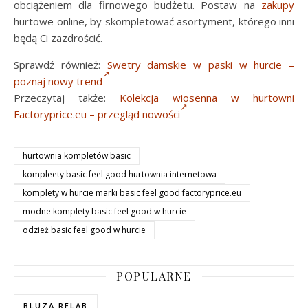
obciążeniem dla firnowego budżetu. Postaw na
zakupy
hurtowe online, by skompletować asortyment, którego inni
będą Ci zazdrościć.
Sprawdź również:
Swetry damskie w paski w hurcie –
poznaj nowy trend
Przeczytaj także:
Kolekcja wiosenna w hurtowni
Factoryprice.eu – przegląd nowości
hurtownia kompletów basic
kompleety basic feel good hurtownia internetowa
komplety w hurcie marki basic feel good factoryprice.eu
modne komplety basic feel good w hurcie
odzież basic feel good w hurcie
POPULARNE
BLUZA RELAB