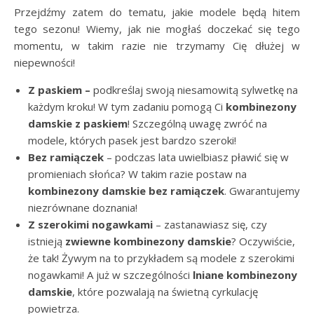
Przejdźmy zatem do tematu, jakie modele będą hitem
tego sezonu! Wiemy, jak nie mogłaś doczekać się tego
momentu, w takim razie nie trzymamy Cię dłużej w
niepewności!
Z paskiem –
podkreślaj swoją niesamowitą sylwetkę na
każdym kroku! W tym zadaniu pomogą Ci
kombinezony
damskie z paskiem
! Szczególną uwagę zwróć na
modele, których pasek jest bardzo szeroki!
Bez ramiączek
– podczas lata uwielbiasz pławić się w
promieniach słońca? W takim razie postaw na
kombinezony damskie bez ramiączek
. Gwarantujemy
niezrównane doznania!
Z szerokimi nogawkami
– zastanawiasz się, czy
istnieją
zwiewne kombinezony damskie
? Oczywiście,
że tak! Żywym na to przykładem są modele z szerokimi
nogawkami! A już w szczególności
lniane kombinezony
damskie
, które pozwalają na świetną cyrkulację
powietrza.