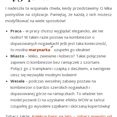
I nadeszła ta wspaniała chwila, kiedy przedstawimy Ci kilka
pomysłów na stylizacje. Pamiętaj, że każdą z nich możesz
modyfikować na wiele sposobów!
Praca
– w pracy chcesz wyglądać elegancko, ale nie
nudno? W takim razie postaw na kombinezon o
dopasowanych nogawkach! Jeśli jest taka konieczność,
to modna
marynarka
uzupełni go idealnie!
Miasto
– lekko, zwiewnie i kobieco? Takie połączenie
zapewni Ci kombinezon bez ramiączek z szortami.
Połącz go z trampkami i czapką z daszkiem, a następnie
ciesz się niezwykle modnym lookiem!
Wesele
– podczas weselnej zabawy postaw na
kombinezon o bardzo szerokich nogawkach i
dopasowanej górze na ramiączkach. To właśnie ten
model pozwoli Ci na uzyskanie efektu WOW w tańcu!
Uzupełnij go wysokimi szpilkami i skórzaną kopertówką!
Zobacz także:
Kolekcja basic na lato – zobacz nowości od