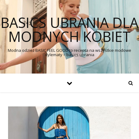
BASICS UBRANIA DLA
MODNYCH KOBIET
Modna odzież BASIC FEEL GOOD to recepta na wszystkie modowe
dylematy – basics ubrania